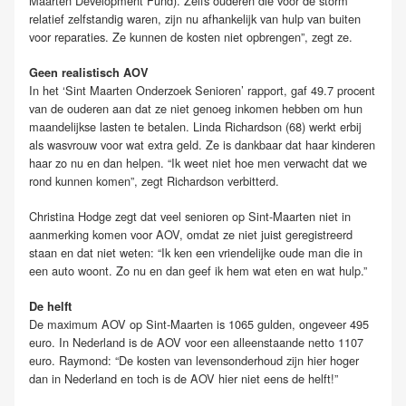
Maarten Development Fund). Zelfs ouderen die vóór de storm
relatief zelfstandig waren, zijn nu afhankelijk van hulp van buiten
voor reparaties. Ze kunnen de kosten niet opbrengen”, zegt ze.
Geen realistisch AOV
In het ‘Sint Maarten Onderzoek Senioren’ rapport, gaf 49.7 procent
van de ouderen aan dat ze niet genoeg inkomen hebben om hun
maandelijkse lasten te betalen. Linda Richardson (68) werkt erbij
als wasvrouw voor wat extra geld. Ze is dankbaar dat haar kinderen
haar zo nu en dan helpen. “Ik weet niet hoe men verwacht dat we
rond kunnen komen”, zegt Richardson verbitterd.
Christina Hodge zegt dat veel senioren op Sint-Maarten niet in
aanmerking komen voor AOV, omdat ze niet juist geregistreerd
staan en dat niet weten: “Ik ken een vriendelijke oude man die in
een auto woont. Zo nu en dan geef ik hem wat eten en wat hulp.”
De helft
De maximum AOV op Sint-Maarten is 1065 gulden, ongeveer 495
euro. In Nederland is de AOV voor een alleenstaande netto 1107
euro. Raymond: “De kosten van levensonderhoud zijn hier hoger
dan in Nederland en toch is de AOV hier niet eens de helft!”