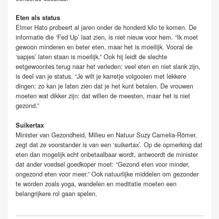
Eten als status
Elmer Hato probeert al jaren onder de honderd kilo te komen. De
informatie die ‘Fed Up’ laat zien, is niet nieuw voor hem. “Ik moet
gewoon minderen en beter eten, maar het is moeilijk. Vooral de
‘sapjes’ laten staan is moeilijk.” Ook hij leidt de slechte
eetgewoontes terug naar het verleden: veel eten en niet slank zijn,
is deel van je status. “Je wilt je karretje volgooien met lekkere
dingen: zo kan je laten zien dat je het kunt betalen. De vrouwen
moeten wat dikker zijn: dat willen de meesten, maar het is niet
gezond.”
Suikertax
Minister van Gezondheid, Milieu en Natuur Suzy Camelia-Römer,
zegt dat ze voorstander is van een ‘suikertax’. Op de opmerking dat
eten dan mogelijk echt onbetaalbaar wordt, antwoordt de minister
dat ander voedsel goedkoper moet: “Gezond eten voor minder,
ongezond eten voor meer.” Ook natuurlijke middelen om gezonder
te worden zoals yoga, wandelen en meditatie moeten een
belangrijkere rol gaan spelen.