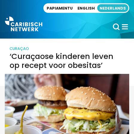
Direct naar artikel
PAPIAMENTU
ENGLISH
NEDERLANDS
CURAÇAO
‘Curaçaose kinderen leven
op recept voor obesitas’