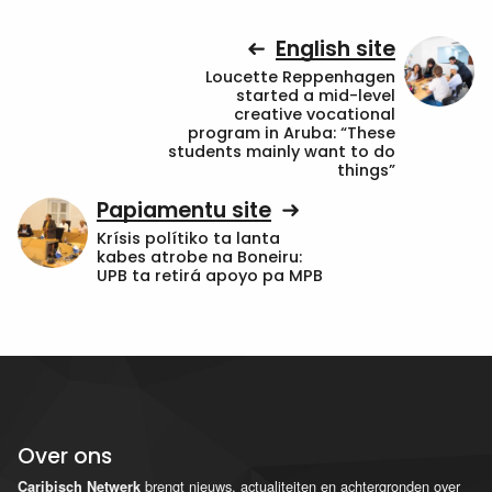
English site
Loucette Reppenhagen
started a mid-level
creative vocational
program in Aruba: “These
students mainly want to do
things”
Papiamentu site
Krísis polítiko ta lanta
kabes atrobe na Boneiru:
UPB ta retirá apoyo pa MPB
Over ons
brengt nieuws, actualiteiten en achtergronden over
Caribisch Netwerk