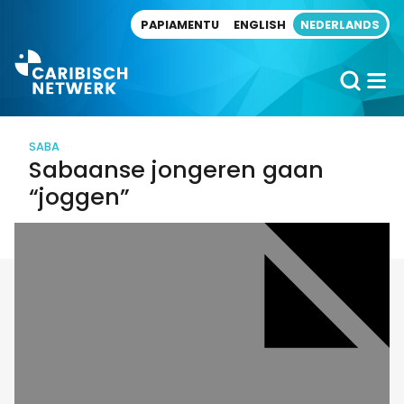
Direct naar artikel
PAPIAMENTU
ENGLISH
NEDERLANDS
SABA
Sabaanse jongeren gaan
“joggen”