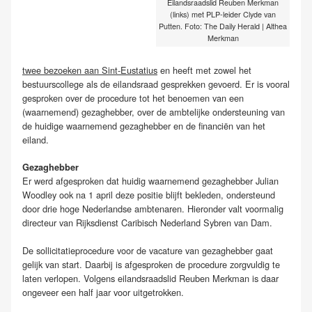
Eilandsraadslid Reuben Merkman
(links) met PLP-leider Clyde van
Putten. Foto: The Daily Herald | Althea
Merkman
twee bezoeken aan Sint-Eustatius
en heeft met zowel het
bestuurscollege als de eilandsraad gesprekken gevoerd. Er is vooral
gesproken over de procedure tot het benoemen van een
(waarnemend) gezaghebber, over de ambtelijke ondersteuning van
de huidige waarnemend gezaghebber en de financiën van het
eiland.
Gezaghebber
Er werd afgesproken dat huidig waarnemend gezaghebber Julian
Woodley ook na 1 april deze positie blijft bekleden, ondersteund
door drie hoge Nederlandse ambtenaren. Hieronder valt voormalig
directeur van Rijksdienst Caribisch Nederland Sybren van Dam.
De sollicitatieprocedure voor de vacature van gezaghebber gaat
gelijk van start. Daarbij is afgesproken de procedure zorgvuldig te
laten verlopen. Volgens eilandsraadslid Reuben Merkman is daar
ongeveer een half jaar voor uitgetrokken.