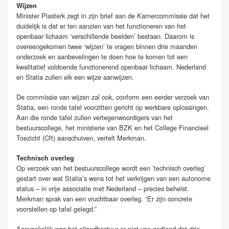
Wijzen
Minister Plasterk zegt in zijn brief aan de Kamercommissie dat het
duidelijk is dat er ten aanzien van het functioneren van het
openbaar lichaam ‘verschillende beelden’ bestaan. Daarom is
overeengekomen twee ‘wijzen’ te vragen binnen drie maanden
onderzoek en aanbevelingen te doen hoe te komen tot een
kwalitatief voldoende functionerend openbaar lichaam. Nederland
en Statia zullen elk een wijze aanwijzen.
De commissie van wijzen zal ook, conform een eerder verzoek van
Statia, een ronde tafel voorzitten gericht op werkbare oplossingen.
Aan die ronde tafel zullen vertegenwoordigers van het
bestuurscollege, het ministerie van BZK en het College Financieel
Toezicht (Cft) aanschuiven, vertelt Merkman.
Technisch overleg
Op verzoek van het bestuurscollege wordt een ’technisch overleg’
gestart over wat Statia’s wens tot het verkrijgen van een autonome
status – in vrije associatie met Nederland – precies behelst.
Merkman sprak van een vruchtbaar overleg. “Er zijn concrete
voorstellen op tafel gelegd.”
Aanvankelijk was het eilandbestuur er niet van gediend dat drie