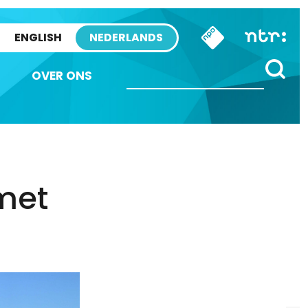
ENGLISH
NEDERLANDS
OVER ONS
 met