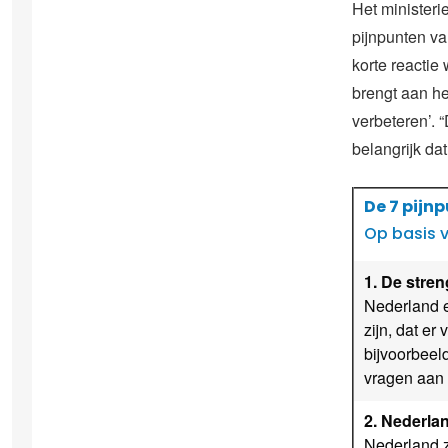
Het ministeri
pijnpunten va
korte reacti
brengt aan he
verbeteren’. “
belangrijk da
De 7 pijn
Op basis v
1. De stren
Nederland ei
zijn, dat er
bijvoorbeel
vragen aan 
2. Nederla
Nederland z