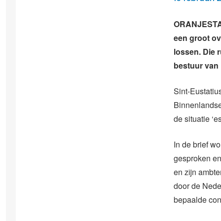
ORANJESTAD –
een groot ov
lossen. Die 
bestuur van 
Sint-Eustatiu
Binnenlandse 
de situatie ‘e
In de brief w
gesproken en 
en zijn ambte
door de Neder
bepaalde cont