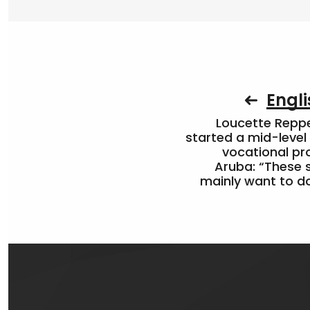
Engli
Loucette Rep
started a mid-level
vocational pr
Aruba: “These 
mainly want to do