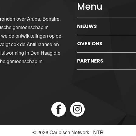
Menu
gronden over Aruba, Bonaire,
NIEUWS
ibische gemeenschap in
n we de ontwikkelingen op de
OVER ONS
volgt ook de Antilliaanse en
luitvorming in Den Haag die
PARTNERS
sche gemeenschap in
© 2026
Caribisch Netwerk - NTR