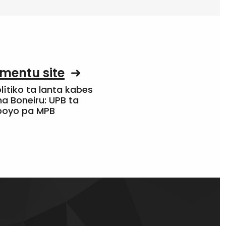
mentu site
olítiko ta lanta kabes
a Boneiru: UPB ta
apoyo pa MPB