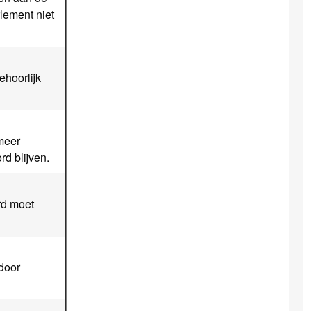
lement niet
ehoorlijk
 meer
d blijven.
rd moet
door