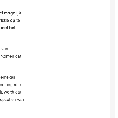
l mogelijk
uzie op te
 met het
k van
oorkomen dat
meentekas
ezen negeren
t, wordt dat
topzetten van