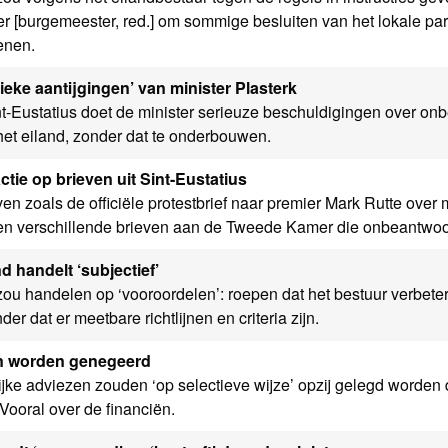
 [burgemeester, red.] om sommige besluiten van het lokale par
enen.
lieke aantijgingen’ van minister Plasterk
t-Eustatius doet de minister serieuze beschuldigingen over onb
het eiland, zonder dat te onderbouwen.
ctie op brieven uit Sint-Eustatius
even zoals de officiële protestbrief naar premier Mark Rutte over
n verschillende brieven aan de Tweede Kamer die onbeantwoor
d handelt ‘subjectief’
ou handelen op ‘vooroordelen’: roepen dat het bestuur verbete
er dat er meetbare richtlijnen en criteria zijn.
n worden genegeerd
jke adviezen zouden ‘op selectieve wijze’ opzij gelegd worden 
Vooral over de financiën.