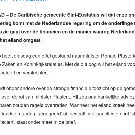
 De Caribische gemeente Sint-Eustatius wil dat er zo sne
erleg komt met de Nederlandse regering om de onderlinge r
ruzie gaat over de financiën en de manier waarop Nederland
het eiland omgaat.
s heeft dinsdag een brief gestuurd naar minister Ronald Plaster
Zaken en Koninkrijksrelaties. Met de dialoog wil het eiland v
scaleert en verslechtert.’
ordt onder andere over de strenge financiële toezicht op de ge
over de rol van minister Plasterk. Hij zou onafhankelijke advi
naren zouden regels overtreden. Wanneer het eiland kritiek heef
landse regering ‘genegeerd’ of ‘bestraft’ met sancties en het ‘s
acten’, staat onder meer in de brief.