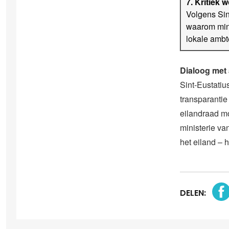
7.
Kritiek w
Volgens Sin
waarom mini
lokale ambt
Dialoog met 
Sint-Eustatiu
transparantie 
eilandraad mo
ministerie va
het eiland – 
DELEN: