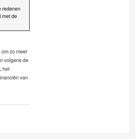
de redenen
t
met de
’, om zo meer
den volgens de
, het
financiën van
.