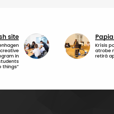
sh site
Papia
penhagen
Krísis p
 creative
atrobe n
ogram in
retirá 
students
 things”