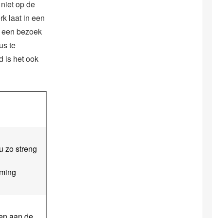
 niet op de
k laat in een
g een bezoek
us te
d is het ook
u zo streng
mming
ven aan de