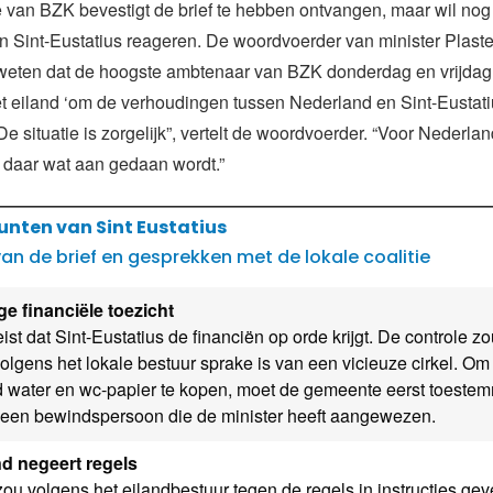
e van BZK bevestigt de brief te hebben ontvangen, maar wil nog
n Sint-Eustatius reageren. De woordvoerder van minister Plaster
e weten dat de hoogste ambtenaar van BZK donderdag en vrijda
t eiland ‘om de verhoudingen tussen Nederland en Sint-Eustati
De situatie is zorgelijk”, vertelt de woordvoerder. “Voor Nederlan
t daar wat aan gedaan wordt.”
punten van Sint Eustatius
an de brief en gesprekken met de lokale coalitie
ge financiële toezicht
st dat Sint-Eustatius de financiën op orde krijgt. De controle zo
 volgens het lokale bestuur sprake is van een vicieuze cirkel. Om
d water en wc-papier te kopen, moet de gemeente eerst toeste
een bewindspersoon die de minister heeft aangewezen.
nd negeert regels
ou volgens het eilandbestuur tegen de regels in instructies ge