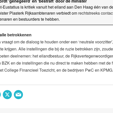
ordt ‘genegeerd’ en ‘bestraft’ door de minister
t-Eustatius is kritiek vanuit het eiland aan Den Haag één van 
ster Plasterk Rijksambtenaren verbiedt om
rechtstreeks contac
enaren en bestuurders te hebben.
alle betrokkenen
s vraagt om de dialoog te houden onder een ‘neutrale voorzitter
te krijgen. Alle instellingen die bij de ruzie betrokken zijn, zou
eten deelnemen: het eilandbestuur, de Rijksvertegenwoordiger
n BZK en de instellingen die nu direct te maken hebben met de 
het College Financieel Toezicht, en de bedrijven PwC en KPMG