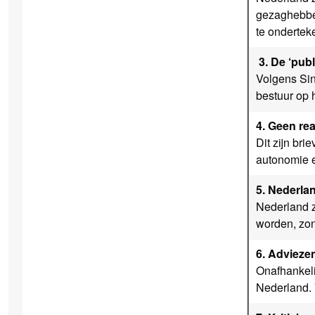
gezaghebber
te ondertek
3. De ‘pub
Volgens Sin
bestuur op 
4. Geen rea
Dit zijn bri
autonomie e
5. Nederlan
Nederland z
worden, zond
6. Advieze
Onafhankeli
Nederland. 