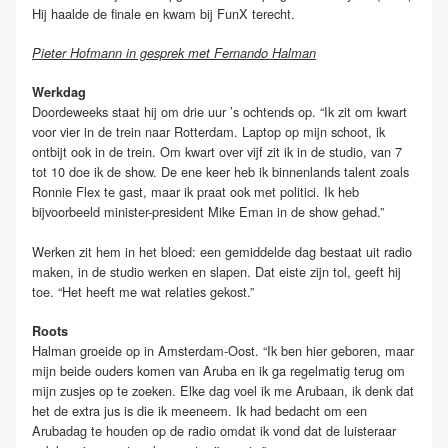
Hij haalde de finale en kwam bij FunX terecht.
Pieter Hofmann in gesprek met Fernando Halman
Werkdag
Doordeweeks staat hij om drie uur ’s ochtends op. “Ik zit om kwart
voor vier in de trein naar Rotterdam. Laptop op mijn schoot, ik
ontbijt ook in de trein. Om kwart over vijf zit ik in de studio, van 7
tot 10 doe ik de show. De ene keer heb ik binnenlands talent zoals
Ronnie Flex te gast, maar ik praat ook met politici. Ik heb
bijvoorbeeld minister-president Mike Eman in de show gehad.”
Werken zit hem in het bloed: een gemiddelde dag bestaat uit radio
maken, in de studio werken en slapen. Dat eiste zijn tol, geeft hij
toe. “Het heeft me wat relaties gekost.”
Roots
Halman groeide op in Amsterdam-Oost. “Ik ben hier geboren, maar
mijn beide ouders komen van Aruba en ik ga regelmatig terug om
mijn zusjes op te zoeken. Elke dag voel ik me Arubaan, ik denk dat
het de extra jus is die ik meeneem. Ik had bedacht om een
Arubadag te houden op de radio omdat ik vond dat de luisteraar