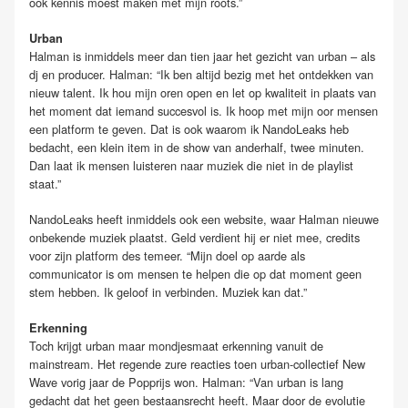
ook kennis moest maken met mijn roots.”
Urban
Halman is inmiddels meer dan tien jaar het gezicht van urban – als
dj en producer. Halman: “Ik ben altijd bezig met het ontdekken van
nieuw talent. Ik hou mijn oren open en let op kwaliteit in plaats van
het moment dat iemand succesvol is. Ik hoop met mijn oor mensen
een platform te geven. Dat is ook waarom ik NandoLeaks heb
bedacht, een klein item in de show van anderhalf, twee minuten.
Dan laat ik mensen luisteren naar muziek die niet in de playlist
staat.”
NandoLeaks heeft inmiddels ook een website, waar Halman nieuwe
onbekende muziek plaatst. Geld verdient hij er niet mee, credits
voor zijn platform des temeer. “Mijn doel op aarde als
communicator is om mensen te helpen die op dat moment geen
stem hebben. Ik geloof in verbinden. Muziek kan dat.”
Erkenning
Toch krijgt urban maar mondjesmaat erkenning vanuit de
mainstream. Het regende zure reacties toen urban-collectief New
Wave vorig jaar de Popprijs won. Halman: “Van urban is lang
gedacht dat het geen bestaansrecht heeft. Maar door de evolutie