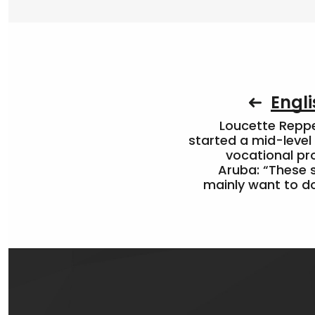
Engli
Loucette Rep
started a mid-level
vocational pr
Aruba: “These 
mainly want to do