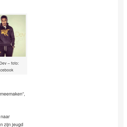
Dev – foto:
acebook
en meemaken”,
 naar
n zijn jeugd