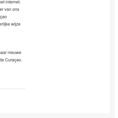
t internet.
er van ons
açao
rlijke wijze
paar nieuwe
fde Curaçao.