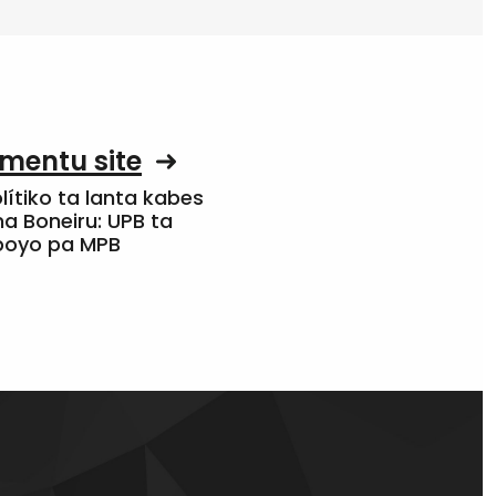
mentu site
olítiko ta lanta kabes
a Boneiru: UPB ta
apoyo pa MPB