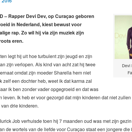
 2016
– Rapper Devi Dev, op Curaçao geboren
eid in Nederland, kiest bewust voor
ige rap. Zo wil hij via zijn muziek zijn
roots eren.
ten legt hij uit hoe turbulent zijn jeugd en zijn
n zijn verlopen. Als kind van acht zat hij twee
Devi 
nternaat omdat zijn moeder Sharella hem niet
F
k zelf een dochter heb, weet ik dat karma zal
Maar ik ben zonder vader opgegroeid en dat was
jn leven. Ik heb er voor gezorgd dat mijn kinderen dat niet zull
 van drie kinderen.
Jurick Job verhuisde toen hij 7 maanden oud was met zijn gezin
n de wortels van de liefde voor Curaçao staat een jongere die i