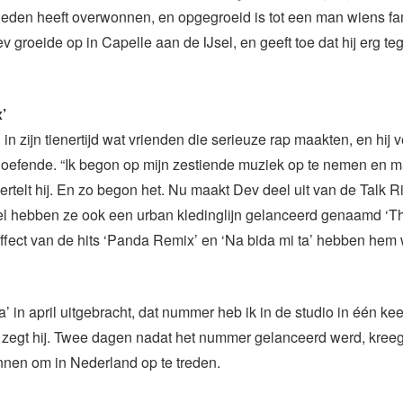
heden heeft overwonnen, en opgegroeid is tot een man wiens fam
ev groeide op in Capelle aan de IJsel, en geeft toe dat hij erg t
’
n zijn tienertijd wat vrienden die serieuze rap maakten, en hij ve
s oefende. “Ik begon op mijn zestiende muziek op te nemen en 
 vertelt hij. En zo begon het. Nu maakt Dev deel uit van de Talk R
bel hebben ze ook een urban kledinglijn gelanceerd genaamd ‘T
effect van de hits ‘Panda Remix’ en ‘Na bida mi ta’ hebben hem
a’ in april uitgebracht, dat nummer heb ik in de studio in één kee
zegt hij. Twee dagen nadat het nummer gelanceerd werd, kreeg
nnen om in Nederland op te treden.