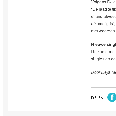
Volgens DJ en
“De laatste t
eiland afweet
afkomstig is”,
met woorden.
Nieuwe sing
De komende m
singles en oo
Door Deya M
DELEN: