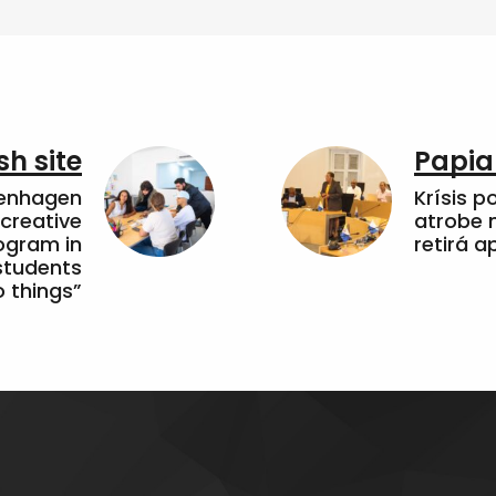
sh site
Papia
penhagen
Krísis p
 creative
atrobe n
ogram in
retirá 
students
 things”