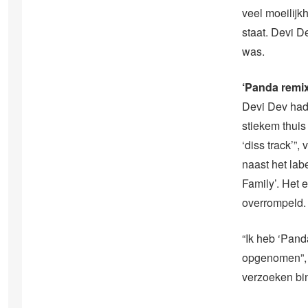
veel moeilijk
staat. Devi D
was.
‘Panda remix
Devi Dev had i
stiekem thui
‘diss track’”,
naast het la
Family’. Het 
overrompeld.
“Ik heb ‘Pand
opgenomen”, 
verzoeken bi