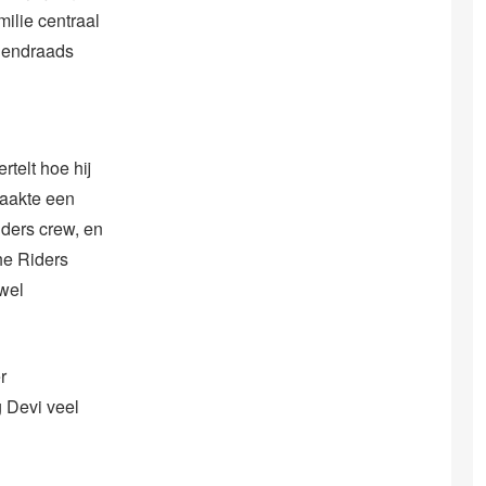
ilie centraal
egendraads
rtelt hoe hij
maakte een
iders crew, en
he Riders
 wel
r
 Devi veel