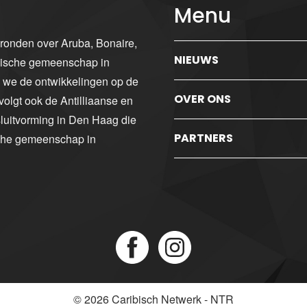
Menu
gronden over Aruba, Bonaire,
NIEUWS
ibische gemeenschap in
n we de ontwikkelingen op de
OVER ONS
volgt ook de Antilliaanse en
luitvorming in Den Haag die
PARTNERS
sche gemeenschap in
© 2026
Caribisch Netwerk - NTR