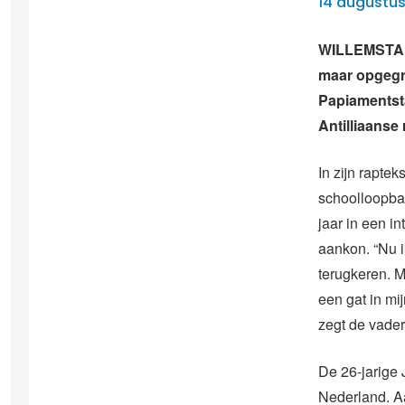
14 augustus
WILLEMSTAD 
maar opgegro
Papiamentstal
Antilliaanse 
In zijn rapteks
schoolloopbaa
jaar in een i
aankon. “Nu i
terugkeren. 
een gat in mi
zegt de vader
De 26-jarige 
Nederland. Aa