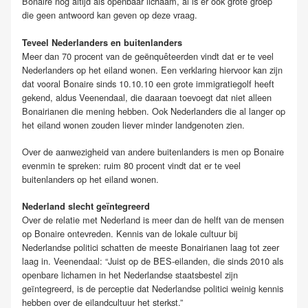
Bonaire nog altijd als openbaar lichaam, al is er ook grote groep
die geen antwoord kan geven op deze vraag.
Teveel Nederlanders en buitenlanders
Meer dan 70 procent van de geënquêteerden vindt dat er te veel
Nederlanders op het eiland wonen. Een verklaring hiervoor kan zijn
dat vooral Bonaire sinds 10.10.10 een grote immigratiegolf heeft
gekend, aldus Veenendaal, die daaraan toevoegt dat niet alleen
Bonairianen die mening hebben. Ook Nederlanders die al langer op
het eiland wonen zouden liever minder landgenoten zien.
Over de aanwezigheid van andere buitenlanders is men op Bonaire
evenmin te spreken: ruim 80 procent vindt dat er te veel
buitenlanders op het eiland wonen.
Nederland slecht geïntegreerd
Over de relatie met Nederland is meer dan de helft van de mensen
op Bonaire ontevreden. Kennis van de lokale cultuur bij
Nederlandse politici schatten de meeste Bonairianen laag tot zeer
laag in. Veenendaal: “Juist op de BES-eilanden, die sinds 2010 als
openbare lichamen in het Nederlandse staatsbestel zijn
geïntegreerd, is de perceptie dat Nederlandse politici weinig kennis
hebben over de eilandcultuur het sterkst.”