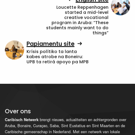
Loucette Reppenhagen
started a mid-level
creative vocational
program in Aruba: “These
students mainly want to do
things”
Papiamentu site
Krísis polítiko ta lanta
kabes atrobe na Boneiru:
UPB ta retirá apoyo pa MPB
Over ons
brengt nieuws, actualiteiten en achtergronden over
Caribisch Netwerk
Aruba, Bonaire, Curaçao, Saba, Sint Eustatius en Sint Maarten en de
Caribische gemeenschap in Nederland. Met een netwerk van lokale