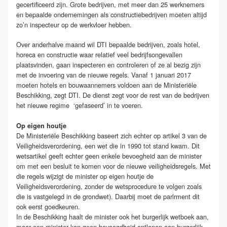
gecertificeerd zijn. Grote bedrijven, met meer dan 25 werknemers
en bepaalde ondernemingen als constructiebedrijven moeten altijd
zo’n inspecteur op de werkvloer hebben.
Over anderhalve maand wil DTI bepaalde bedrijven, zoals hotel,
horeca en constructie waar relatief veel bedrijfsongevallen
plaatsvinden, gaan inspecteren en controleren of ze al bezig zijn
met de invoering van de nieuwe regels. Vanaf 1 januari 2017
moeten hotels en bouwaannemers voldoen aan de Ministeriële
Beschikking, zegt DTI. De dienst zegt voor de rest van de bedrijven
het nieuwe regime ‘gefaseerd’ in te voeren.
Op eigen houtje
De Ministeriële Beschikking baseert zich echter op artikel 3 van de
Veiligheidsverordening, een wet die in 1990 tot stand kwam. Dit
wetsartikel geeft echter geen enkele bevoegheid aan de minister
om met een besluit te komen voor de nieuwe veiligheidsregels. Met
die regels wijzigt de minister op eigen houtje de
Veiligheidsverordening, zonder de wetsprocedure te volgen zoals
die is vastgelegd in de grondwet). Daarbij moet de parlrment dit
ook eerst goedkeuren.
In de Beschikking haalt de minister ook het burgerlijk wetboek aan,
maar een minister kan geen bevoegdheid ontlenen aan burgerlijk