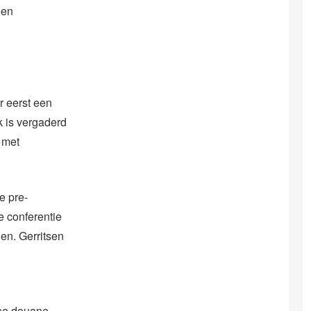
een
r eerst een
k is vergaderd
 met
e pre-
e conferentie
gen. Gerritsen
dse douane