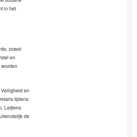
t in het
rde, zowel
rstel en
n worden
 Veiligheid en
etaris tijdens
. Leijtens
iteindelijk de