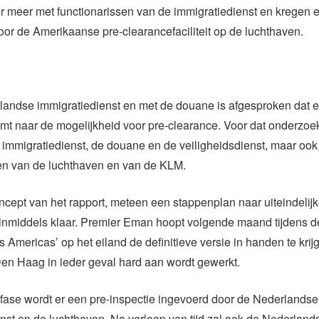
r meer met functionarissen van de immigratiedienst en kregen 
oor de Amerikaanse pre-clearancefaciliteit op de luchthaven.
n
andse immigratiedienst en met de douane is afgesproken dat e
t naar de mogelijkheid voor pre-clearance. Voor dat onderzoe
 immigratiedienst, de douane en de veiligheidsdienst, maar ook
sen van de luchthaven en van de KLM.
ncept van het rapport, meteen een stappenplan naar uiteindelijk
 inmiddels klaar. Premier Eman hoopt volgende maand tijdens d
 Americas’ op het eiland de definitieve versie in handen te krij
 Den Haag in ieder geval hard aan wordt gewerkt.
 fase wordt er een pre-inspectie ingevoerd door de Nederlandse
nst op de luchthaven. Na verloop van tijd zal ook de Nederlan