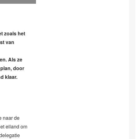
t zoals het
st van
en. Als ze
plan, door
d klaar.
e naar de
et eiland om
 delegatie