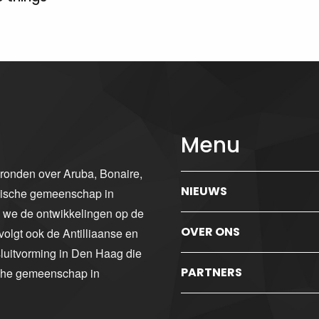
Menu
gronden over Aruba, Bonaire,
NIEUWS
ibische gemeenschap in
n we de ontwikkelingen op de
OVER ONS
volgt ook de Antilliaanse en
luitvorming in Den Haag die
PARTNERS
sche gemeenschap in