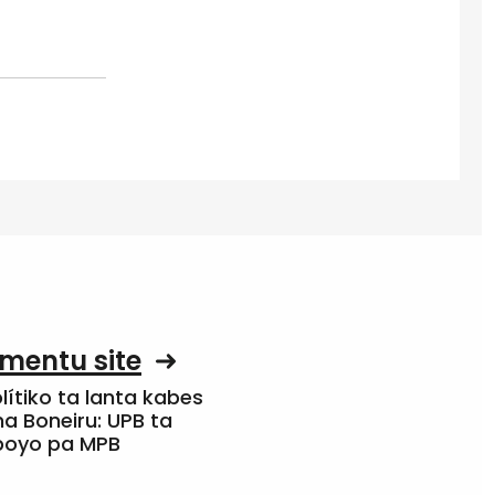
mentu site
olítiko ta lanta kabes
a Boneiru: UPB ta
apoyo pa MPB