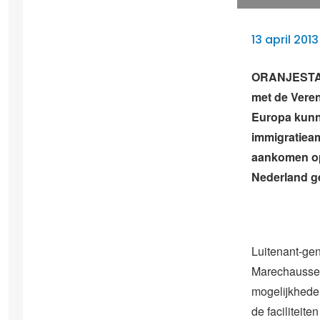
13 april 2013
ORANJESTAD 
met de Veren
Europa kunn
immigratieam
aankomen op
Nederland ge
Luitenant-gen
Marechaussee
mogelijkheden
de faciliteite