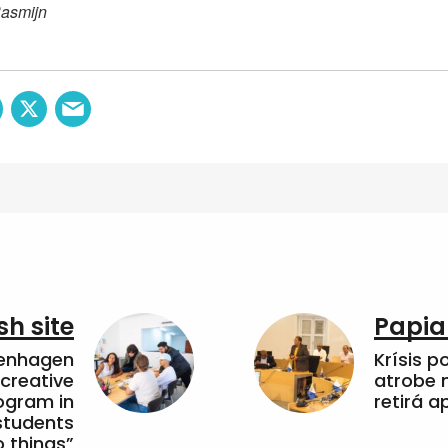
Rasmijn
sh site
Papia
penhagen
Krísis p
 creative
atrobe n
ogram in
retirá 
students
 things”