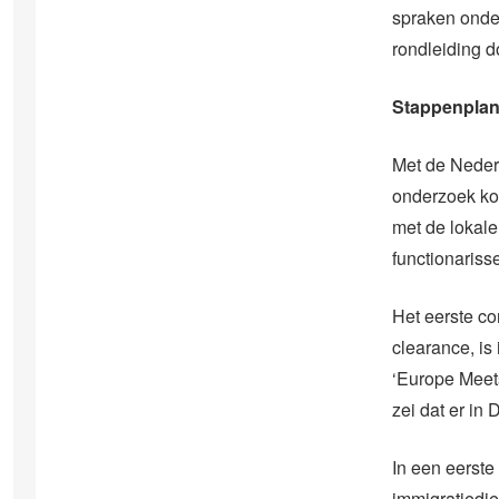
spraken onde
rondleiding d
Stappenpla
Met de Nederl
onderzoek kom
met de lokale
functionaris
Het eerste co
clearance, is
‘Europe Meets
zei dat er in
In een eerste
immigratiedie