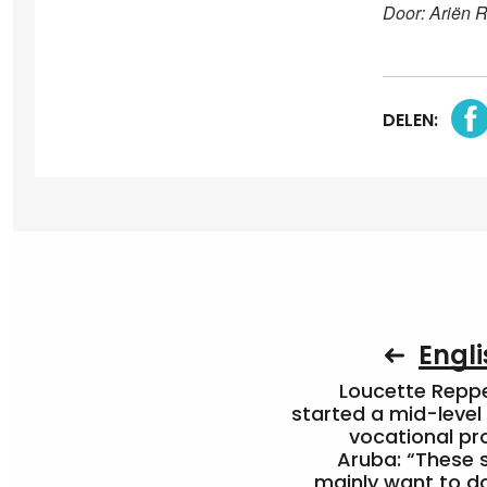
Door: Ariën 
DELEN:
Engli
Loucette Rep
started a mid-level
vocational pr
Aruba: “These 
mainly want to do