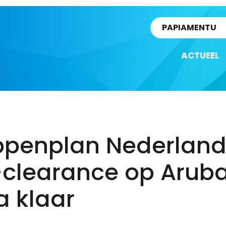
rtikel
PAPIAMENTU
ACTUEEL
ppenplan Nederlan
-clearance op Arub
a klaar