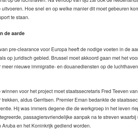
 uitvoeren. Hoe snel en op welke manier dit moet gebeuren kom
pport te staan.
in de aarde
van pre-clearance voor Europa heeft de nodige voeten in de aa
 als op juridisch gebied. Brussel moet akkoord gaan met het voo
 meer nieuwe immigratie- en douanediensten op de luchthave
winnen voor het project moet staatssecretaris Fred Teeven van
ar trekken, aldus Gerritsen. Premier Eman bedankte de staatssecr
entie. Hij was immers degene die de werkgroep in het leven riep
tegreerde, passagiersvriendelijke aanpak na te streven waarbij u
n Aruba en het Koninkrijk gediend worden.