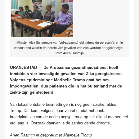
Minister Alex Schwengle van Volksgezondheid tijdens de persconferentie
vanochtend waarin de eerste vier gevallen van zika werden aangekondigd –
foto: Ariën Rasmijn
ORANJESTAD — De Arubaanse gezondheidsdienst heeft
inmiddels vier bevestigde gevallen van Zika geregistreerd.
Volgens epidemiologe Maribelle Tromp gaat het om
importgevallen, dus patiënten die in het buitenland met de
ziekte zijn geïnfecteerd.
Van lokaal ontstane besmettingen is nog geen sprake, aldus
Tromp. Dat komt volgens haar vooral omdat het aantal
broedplaatsen van de aedes aegypti mug op het eiland momenteel
erg laag is. Oorzaak daarvan is de aanhoudende droogte.
Ariën Rasmijn in gesprek met Maribelle Tromp