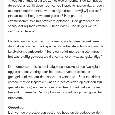
Thodé krijgt luide bijval als ze het woord neemt. “Hoe kan het dat
de school al op 18 december van de inspectie hoorde dat er geen
examens meer mochten worden afgenomen, terwijl wij pas op 8
januari op de hoogte werden gesteld? Hoe gaat de
examencommissie het probleem oplossen? Hoe garandeert de
school dat wij toch examen kunnen doen? Hoe krijgen we het
vertrouwen terug?”
De late reactie is, zo zegt Emerencia, onder meer te verklaren
doordat de brief van de inspectie op de laatste schooldag voor de
kerstvakantie arriveerde. “Het is een brief met een grote impact,
het was prettig geweest als die van te voren was aangekondigd.”
De Examencommissie heeft afgelopen weekend een ‘werkplan’
opgesteld, dat zondag door het bestuur van de school is
goedgekeurd en naar de inspectie is verstuurd. “Er is inmiddels
contact met de inspectie.” Dat er in het verleden opleidingen zijn
gestart die (nog) niet waren geaccrediteerd, ‘had niet gemogen’,
beaamt Emerencia. Ze hoopt op een spoedige oplossing van het
probleem.
Opportuun
Een van de protestborden vestigt de hoop op de gedeputeerde.