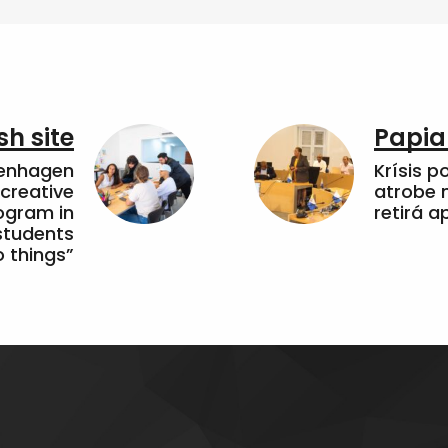
sh site
Papia
penhagen
Krísis p
 creative
atrobe n
ogram in
retirá 
students
 things”