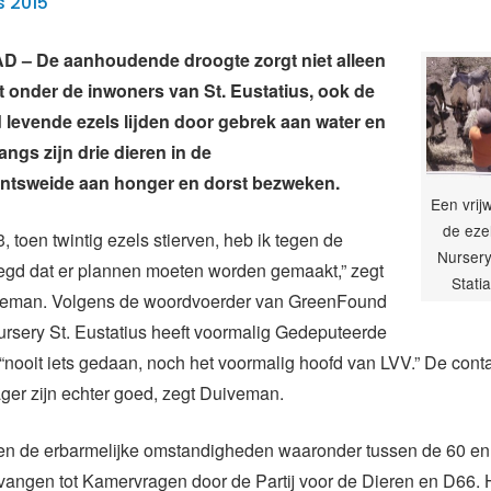
s 2015
– De aanhoudende droogte zorgt niet alleen
t onder de inwoners van St. Eustatius, ook de
d levende ezels lijden door gebrek aan water en
angs zijn drie dieren in de
tsweide aan honger en dorst bezweken.
Een vrijw
de eze
, toen twintig ezels stierven, heb ik tegen de
Nursery
egd dat er plannen moeten worden gemaakt,” zegt
Stati
veman. Volgens de woordvoerder van GreenFound
rsery St. Eustatius heeft voormalig Gedeputeerde
 “nooit iets gedaan, noch het voormalig hoofd van LVV.” De cont
ger zijn echter goed, zegt Duiveman.
den de erbarmelijke omstandigheden waaronder tussen de 60 en
angen tot Kamervragen door de Partij voor de Dieren en D66. 