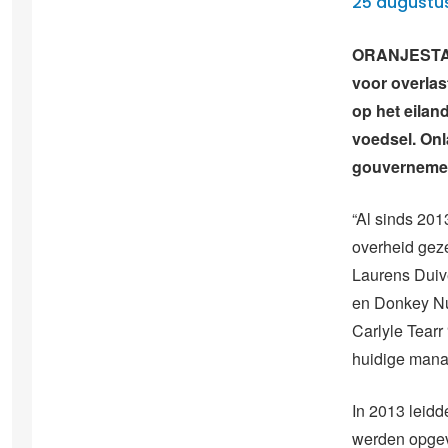
25 augustu
ORANJESTAD 
voor overlas
op het eilan
voedsel. Onl
gouvernemen
“Al sinds 2013
overheid gez
Laurens Dui
en Donkey Nu
Carlyle Tearr
huidige mana
In 2013 leid
werden opgev