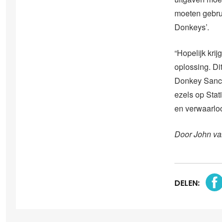
moeten gebrui
Donkeys’.
“Hopelijk kri
oplossing. Di
Donkey Sanct
ezels op Stat
en verwaarlo
Door John va
DELEN: