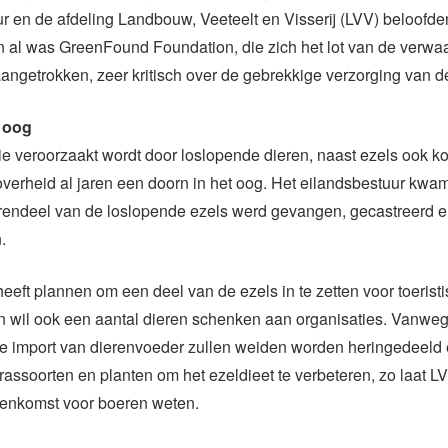
r en de afdeling Landbouw, Veeteelt en Visserij (LVV) beloofde
n al was GreenFound Foundation, die zich het lot van de verwa
aangetrokken, zeer kritisch over de gebrekkige verzorging van d
 oog
ie veroorzaakt wordt door loslopende dieren, naast ezels ook k
 overheid al jaren een doorn in het oog. Het eilandsbestuur kwam
erendeel van de loslopende ezels werd gevangen, gecastreerd e
.
eeft plannen om een deel van de ezels in te zetten voor toerist
n wil ook een aantal dieren schenken aan organisaties. Vanwe
de import van dierenvoeder zullen weiden worden heringedeeld 
rassoorten en planten om het ezeldieet te verbeteren, zo laat L
eenkomst voor boeren weten.