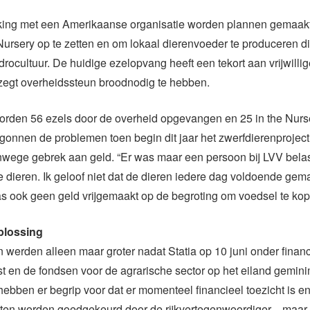
ing met een Amerikaanse organisatie worden plannen gemaakt
rsery op te zetten en om lokaal dierenvoeder te produceren di
rocultuur. De huidige ezelopvang heeft een tekort aan vrijwillig
zegt overheidssteun broodnodig te hebben.
rden 56 ezels door de overheid opgevangen en 25 in the Nurs
onnen de problemen toen begin dit jaar het zwerfdierenprojec
nwege gebrek aan geld. “Er was maar een persoon bij LVV belas
 dieren. Ik geloof niet dat de dieren iedere dag voldoende gem
s ook geen geld vrijgemaakt op de begroting om voedsel te kop
plossing
werden alleen maar groter nadat Statia op 10 juni onder financ
t en de fondsen voor de agrarische sector op het eiland gemin
hebben er begrip voor dat er momenteel financieel toezicht is en
ten worden goedgekeurd door de rijkvertegenwoordiger…maar 