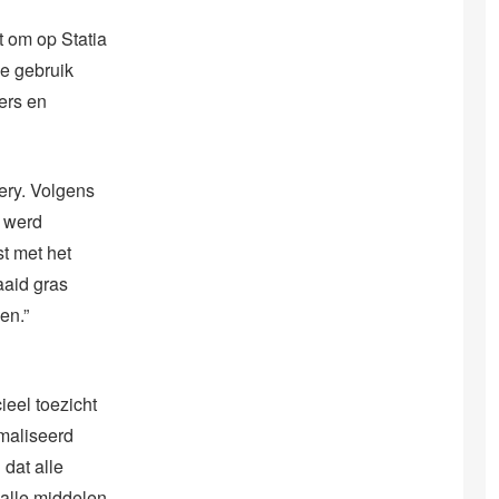
 om op Statia
e gebruik
ers en
ery. Volgens
t werd
t met het
aaid gras
en.”
ieel toezicht
imaliseerd
 dat alle
alle middelen