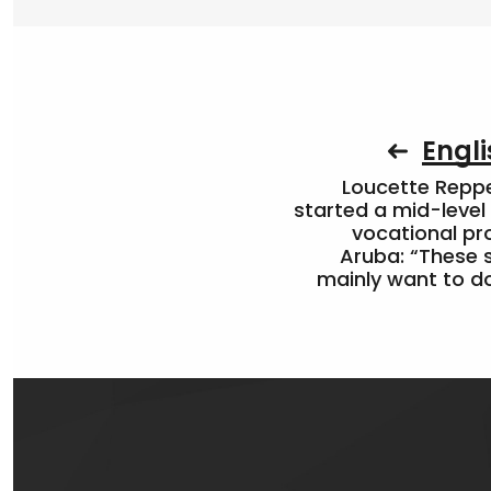
Engli
Loucette Rep
started a mid-level
vocational pr
Aruba: “These 
mainly want to do