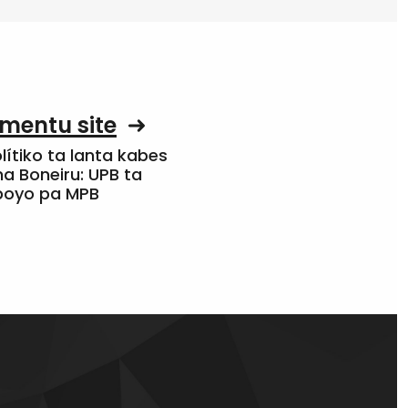
mentu site
olítiko ta lanta kabes
a Boneiru: UPB ta
apoyo pa MPB