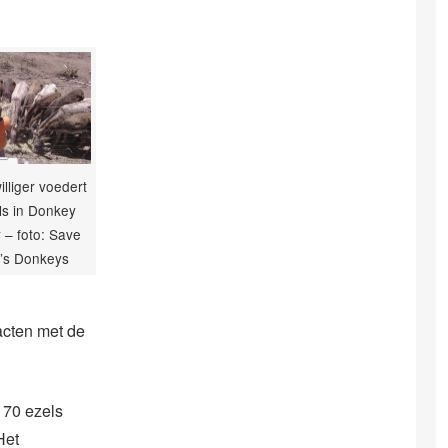
illiger voedert
ls in Donkey
 – foto: Save
a’s Donkeys
acten met de
 70 ezels
Het