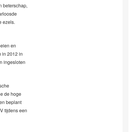
n beterschap,
arloosde
e ezels.
oeien en
 in 2012 in
n ingesloten
ische
ge de hoge
en beplant
VV tijdens een