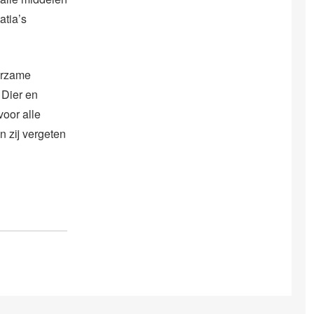
atia’s
uurzame
 Dier en
oor alle
n zij vergeten