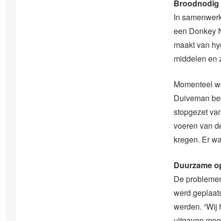
Broodnodig
In samenwerk
een Donkey Nu
maakt van hyd
middelen en 
Momenteel wo
Duiveman beg
stopgezet va
voeren van de
kregen. Er wa
Duurzame o
De problemen 
werd geplaats
werden. “Wij 
uitgaven moe