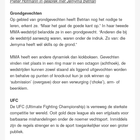
Pieter Hofmann in gesprek met Jemyma Betrian
Grondgevechten
Op gebied van grondgevechten heeft Betrian nog het nodige te
leren, erkent ze. “Maar het gaat de goede kant op.” In haar tweede
MMA-wedstrijd belandde ze in een grondgevecht. “Anderen die bij
de wedstrijd aanwezig waren, waren onder de indruk. Zo van: die
Jemyma heeft wél skills op de grond.”
MMA heeft een andere dynamiek dan kickboksen. Gevechten
vinden niet plaats in een ring maar in een octagon (achthoek), de
wedstrijden kunnen zowel staand als liggend uitgevochten worden
en behalve op punten of knock-out kun je ook winnen op
‘submission’ (overgave) door een verwurging (‘choke’), arm- of
beenklem.
UFC
De UFC (Ultimate Fighting Championship) is verreweg de sterkste
competitie ter wereld. Ooit gold deze league als een vrijplaats voor
barbaarse mishandelingen onder de noemer vechtsport. Inmiddels
zijn de regels strenger en is de sport toegankelijker voor een groter
publiek.