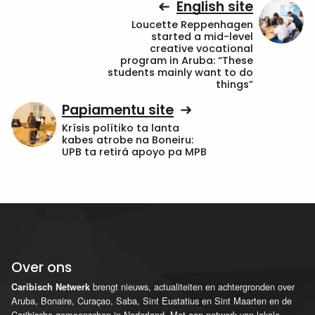
English site
Loucette Reppenhagen
started a mid-level
creative vocational
program in Aruba: “These
students mainly want to do
things”
Papiamentu site
Krísis polítiko ta lanta
kabes atrobe na Boneiru:
UPB ta retirá apoyo pa MPB
Over ons
brengt nieuws, actualiteiten en achtergronden over
Caribisch Netwerk
Aruba, Bonaire, Curaçao, Saba, Sint Eustatius en Sint Maarten en de
Caribische gemeenschap in Nederland. Met een netwerk van lokale