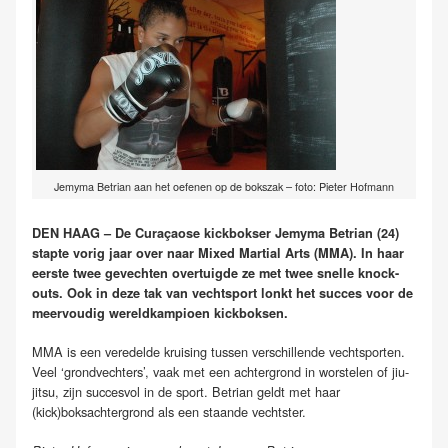
Jemyma Betrian aan het oefenen op de bokszak – foto: Pieter Hofmann
DEN HAAG – De Curaçaose kickbokser Jemyma Betrian (24)
stapte vorig jaar over naar Mixed Martial Arts (MMA). In haar
eerste twee gevechten overtuigde ze met twee snelle knock-
outs. Ook in deze tak van vechtsport lonkt het succes voor de
meervoudig wereldkampioen kickboksen.
MMA is een veredelde kruising tussen verschillende vechtsporten.
Veel ‘grondvechters’, vaak met een achtergrond in worstelen of jiu-
jitsu, zijn succesvol in de sport. Betrian geldt met haar
(kick)boksachtergrond als een staande vechtster.