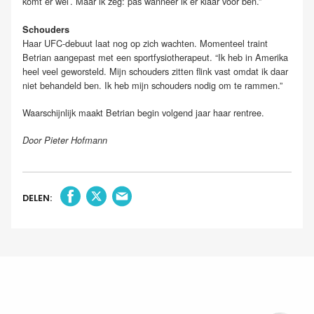
komt er wel’. Maar ik zeg: pas wanneer ik er klaar voor ben.”
Schouders
Haar UFC-debuut laat nog op zich wachten. Momenteel traint
Betrian aangepast met een sportfysiotherapeut. “Ik heb in Amerika
heel veel geworsteld. Mijn schouders zitten flink vast omdat ik daar
niet behandeld ben. Ik heb mijn schouders nodig om te rammen.”
Waarschijnlijk maakt Betrian begin volgend jaar haar rentree.
Door Pieter Hofmann
DELEN: