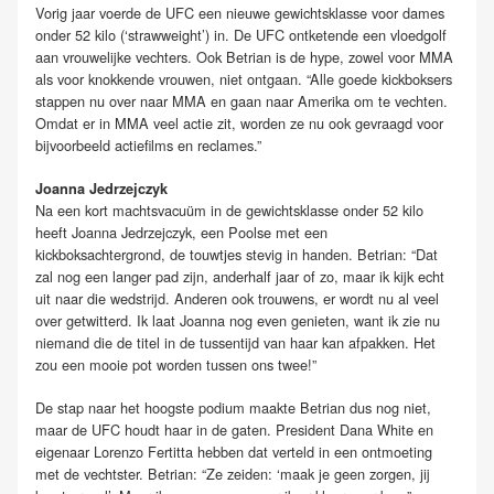
Vorig jaar voerde de UFC een nieuwe gewichtsklasse voor dames
onder 52 kilo (‘strawweight’) in. De UFC ontketende een vloedgolf
aan vrouwelijke vechters. Ook Betrian is de hype, zowel voor MMA
als voor knokkende vrouwen, niet ontgaan. “Alle goede kickboksers
stappen nu over naar MMA en gaan naar Amerika om te vechten.
Omdat er in MMA veel actie zit, worden ze nu ook gevraagd voor
bijvoorbeeld actiefilms en reclames.”
Joanna Jedrzejczyk
Na een kort machtsvacuüm in de gewichtsklasse onder 52 kilo
heeft Joanna Jedrzejczyk, een Poolse met een
kickboksachtergrond, de touwtjes stevig in handen. Betrian: “Dat
zal nog een langer pad zijn, anderhalf jaar of zo, maar ik kijk echt
uit naar die wedstrijd. Anderen ook trouwens, er wordt nu al veel
over getwitterd. Ik laat Joanna nog even genieten, want ik zie nu
niemand die de titel in de tussentijd van haar kan afpakken. Het
zou een mooie pot worden tussen ons twee!”
De stap naar het hoogste podium maakte Betrian dus nog niet,
maar de UFC houdt haar in de gaten. President Dana White en
eigenaar Lorenzo Fertitta hebben dat verteld in een ontmoeting
met de vechtster. Betrian: “Ze zeiden: ‘maak je geen zorgen, jij