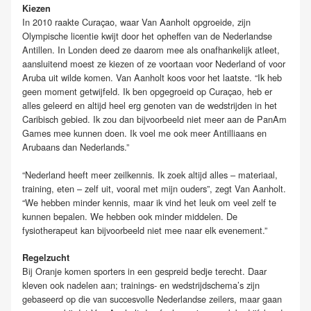
Kiezen
In 2010 raakte Curaçao, waar Van Aanholt opgroeide, zijn
Olympische licentie kwijt door het opheffen van de Nederlandse
Antillen. In Londen deed ze daarom mee als onafhankelijk atleet,
aansluitend moest ze kiezen of ze voortaan voor Nederland of voor
Aruba uit wilde komen. Van Aanholt koos voor het laatste. “Ik heb
geen moment getwijfeld. Ik ben opgegroeid op Curaçao, heb er
alles geleerd en altijd heel erg genoten van de wedstrijden in het
Caribisch gebied. Ik zou dan bijvoorbeeld niet meer aan de PanAm
Games mee kunnen doen. Ik voel me ook meer Antilliaans en
Arubaans dan Nederlands.”
“Nederland heeft meer zeilkennis. Ik zoek altijd alles – materiaal,
training, eten – zelf uit, vooral met mijn ouders”, zegt Van Aanholt.
“We hebben minder kennis, maar ik vind het leuk om veel zelf te
kunnen bepalen. We hebben ook minder middelen. De
fysiotherapeut kan bijvoorbeeld niet mee naar elk evenement.”
Regelzucht
Bij Oranje komen sporters in een gespreid bedje terecht. Daar
kleven ook nadelen aan; trainings- en wedstrijdschema’s zijn
gebaseerd op die van succesvolle Nederlandse zeilers, maar gaan