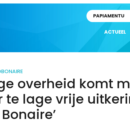
rtikel
PAPIAMENTU
ACTUEEL
D
BONAIRE
age overheid komt 
 te lage vrije uitker
 Bonaire’