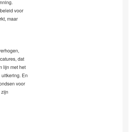
nning.
 beleid voor
rkt, maar
 verhogen,
catures, dat
 lijn met het
 uitkering. En
fondsen voor
zijn