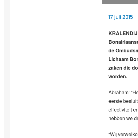
17 juli 2015
KRALENDIJK 
Bonairiaanse
de Ombuds
Lichaam Bon
zaken die do
worden.
Abraham: “Het
eerste beslui
effectiviteit 
hebben we di
“Wij verwelk