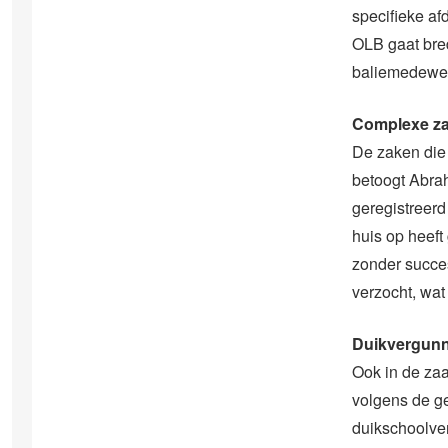
specifieke af
OLB gaat bred
baliemedewerk
Complexe z
De zaken die
betoogt Abrah
geregistreerd
huis op heeft
zonder succes
verzocht, wat
Duikvergun
Ook in de zaa
volgens de g
duikschoolve