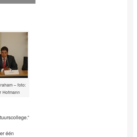
raham – foto:
er Hofmann
uurscollege.”
er één