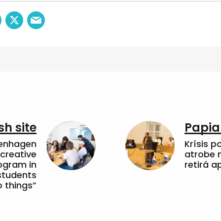
sh site
Papia
penhagen
Krísis p
 creative
atrobe n
ogram in
retirá 
students
 things”