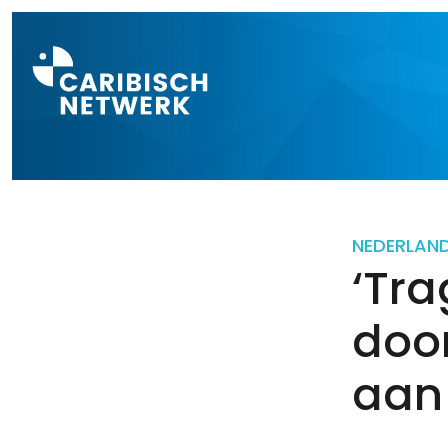
Direct naar a
NEDERLAN
‘Tr
door
aan