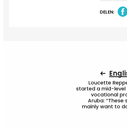
DELEN:
Engli
Loucette Rep
started a mid-level
vocational pr
Aruba: “These 
mainly want to do