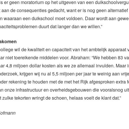
is er geen moratorium op het uitgeven van een duikschoolvergu
et aan de consequenties gedacht, want er is nog geen alternatief
sen waaraan een duikschool moet voldoen. Daar wordt aan gewe
aciteitsproblemen duurt dat langer dan we willen.”
nakomen
ollege wil de kwaliteit en capaciteit van het ambtelijk apparaat
ar niet toereikende middelen voor. Abraham: “We hebben 83 va
aar 4,8 miljoen dollar kosten als we ze allemaal invulden. Maar in
erzoek, krijgen wij nu al 5,5 miljoen per jaar te weinig aan vrije
nder rekening te houden met de met het Rijk afgesproken extra 
 onze infrastructuur en overheidsgebouwen die vooralsnog uit 
 zulke tekorten wringt de schoen, helaas voelt de klant dat.”
Hofmann