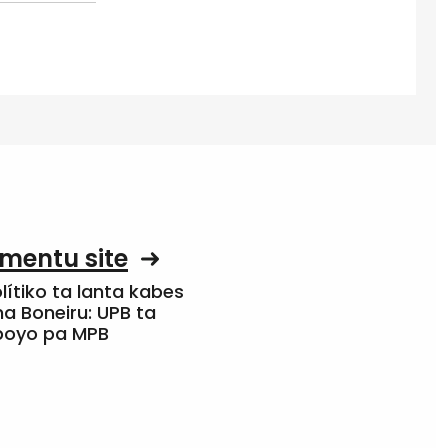
mentu site
olítiko ta lanta kabes
a Boneiru: UPB ta
apoyo pa MPB