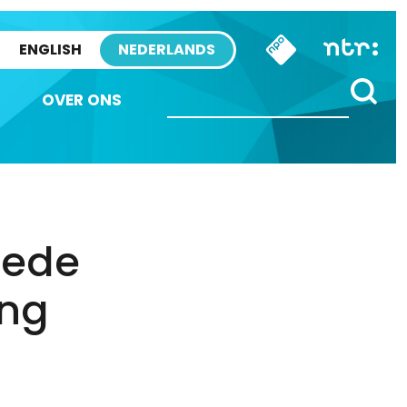
ENGLISH
NEDERLANDS
OVER ONS
mede
ing