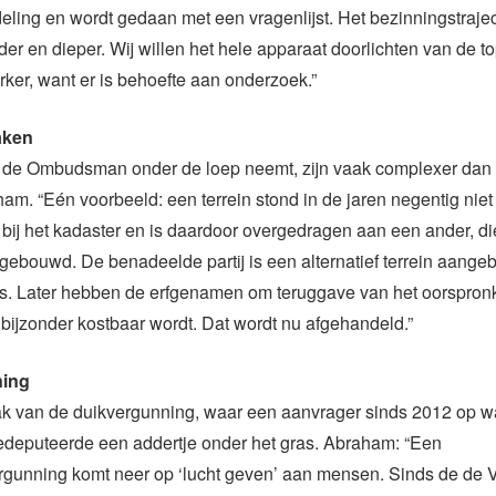
deling en wordt gedaan met een vragenlijst. Het bezinningstrajec
er en dieper. Wij willen het hele apparaat doorlichten van de to
er, want er is behoefte aan onderzoek.”
aken
 de Ombudsman onder de loep neemt, zijn vaak complexer dan z
am. “Eén voorbeeld: een terrein stond in de jaren negentig niet 
 bij het kadaster en is daardoor overgedragen aan een ander, d
 gebouwd. De benadeelde partij is een alternatief terrein aang
. Later hebben de erfgenamen om teruggave van het oorspronke
 bijzonder kostbaar wordt. Dat wordt nu afgehandeld.”
ning
k van de duikvergunning, waar een aanvrager sinds 2012 op wa
edeputeerde een addertje onder het gras. Abraham: “Een
rgunning komt neer op ‘lucht geven’ aan mensen. Sinds de de 