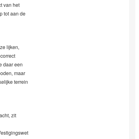
t van het
p tot aan de
e lijken,
correct
ie daar een
eboden, maar
lijke terrein
cht, zit
Vestigingswet