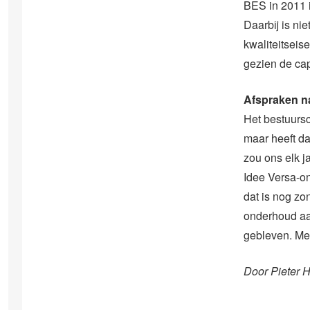
BES in 2011 
Daarbij is ni
kwaliteitsei
gezien de cap
Afspraken 
Het bestuursc
maar heeft da
zou ons elk j
Idee Versa-ond
dat is nog zo
onderhoud aan
gebleven. Met
Door Pieter 