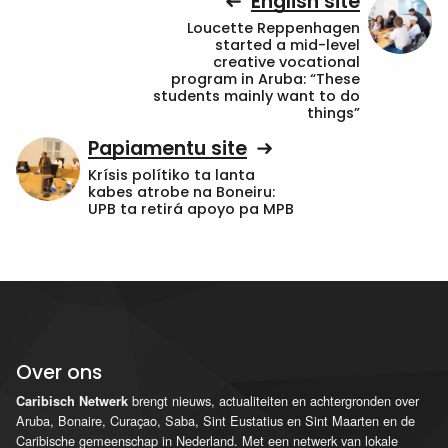
English site
Loucette Reppenhagen
started a mid-level
creative vocational
program in Aruba: “These
students mainly want to do
things”
Papiamentu site
Krísis polítiko ta lanta
kabes atrobe na Boneiru:
UPB ta retirá apoyo pa MPB
Over ons
brengt nieuws, actualiteiten en achtergronden over
Caribisch Netwerk
Aruba, Bonaire, Curaçao, Saba, Sint Eustatius en Sint Maarten en de
Caribische gemeenschap in Nederland. Met een netwerk van lokale