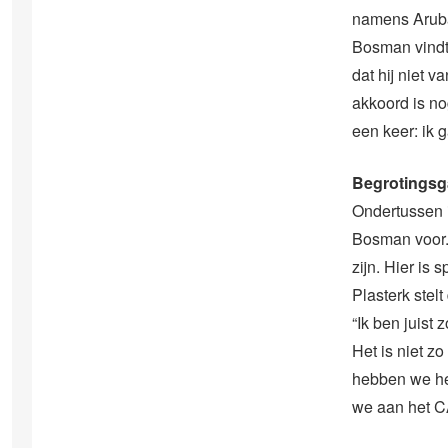
namens Aruba
Bosman vindt 
dat hij niet 
akkoord is no
een keer: ik 
Begrotingsg
Ondertussen i
Bosman voor. 
zijn. Hier is 
Plasterk stel
“Ik ben juist 
Het is niet z
hebben we het
we aan het CA