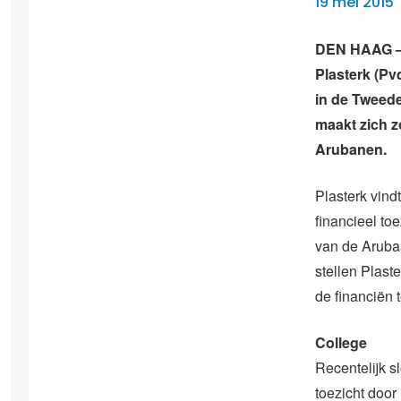
19 mei 2015
DEN HAAG – 
Plasterk (Pv
in de Tweede
maakt zich z
Arubanen.
Plasterk vind
financieel to
van de Aruba
stellen Plaster
de financiën 
College
Recentelijk s
toezicht door