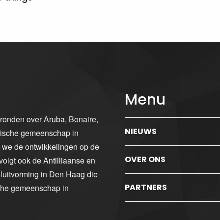
Menu
gronden over Aruba, Bonaire,
NIEUWS
ibische gemeenschap in
n we de ontwikkelingen op de
OVER ONS
volgt ook de Antilliaanse en
luitvorming in Den Haag die
PARTNERS
sche gemeenschap in