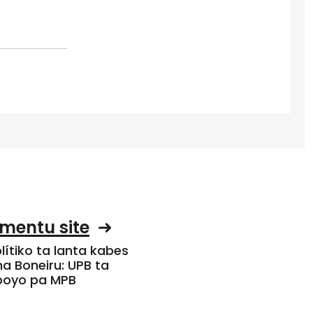
mentu site
olítiko ta lanta kabes
a Boneiru: UPB ta
apoyo pa MPB