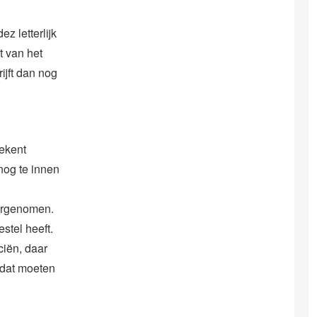
z letterlijk
t van het
ijft dan nog
rekent
 nog te innen
vergenomen.
estel heeft.
ciën, daar
 dat moeten