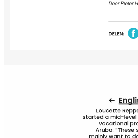
Door Pieter 
DELEN:
Engli
Loucette Rep
started a mid-level
vocational pr
Aruba: “These 
mainly want to do