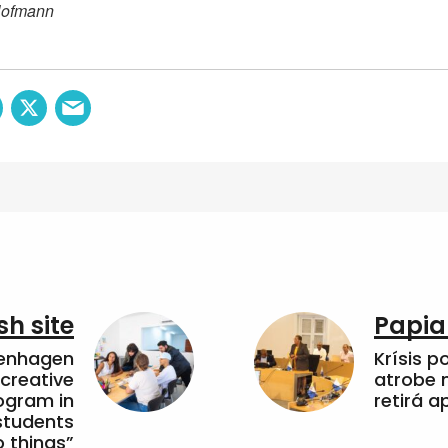
Hofmann
sh site
Papia
penhagen
Krísis p
 creative
atrobe n
ogram in
retirá 
students
 things”