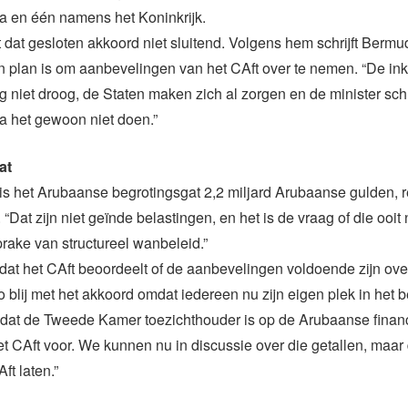
 en één namens het Koninkrijk.
dat gesloten akkoord niet sluitend. Volgens hem schrijft Bermude
van plan is om aanbevelingen van het CAft over te nemen. “De ink
g niet droog, de Staten maken zich al zorgen en de minister schr
ga het gewoon niet doen.”
at
s het Arubaanse begrotingsgat 2,2 miljard Arubaanse gulden, 
“Dat zijn niet geïnde belastingen, en het is de vraag of die ooit
sprake van structureel wanbeleid.”
t dat het CAft beoordeelt of de aanbevelingen voldoende zijn o
zo blij met het akkoord omdat iedereen nu zijn eigen plek in het b
o dat de Tweede Kamer toezichthouder is op de Arubaanse finan
 CAft voor. We kunnen nu in discussie over die getallen, maar
ft laten.”