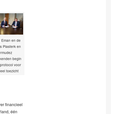
r Eman en de
rs Plasterk en
rmudez
kenden begin
 protocol voor
ieel toezicht
er financieel
rland, één