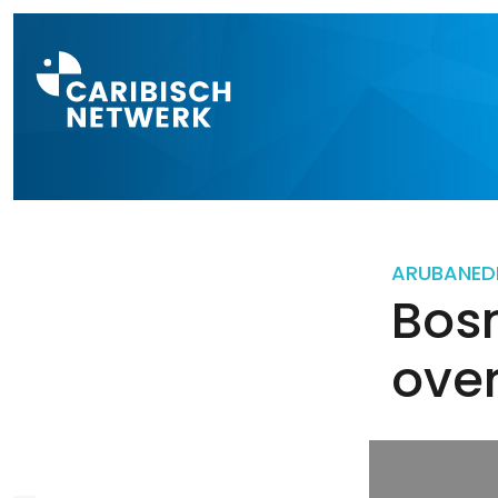
Direct naar a
ARUBA
NED
Bos
over