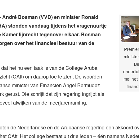
André Bosman (VVD) en minister Ronald
dA) stonden vandaag tijdens het vragenuurtje
 Kamer lijnrecht tegenover elkaar. Bosman
orgen over het financieel bestuur van de
Premie
ministe
Be
t dat het nu een taak is van de College Aruba
onderte
ezicht (CAft) om daarop toe te zien. De woorden
mei het
anse minister van Financiën Angel Bermudez
financ
k gerust. Die schrijft dat zijn regering ingrijpt als
teveel afwijken van de meerjarenraming.
loten de Nederlandse en de Arubaanse regering een akkoord ov
 het CAft. Het college bestaat uit drie leden – één namens Nede