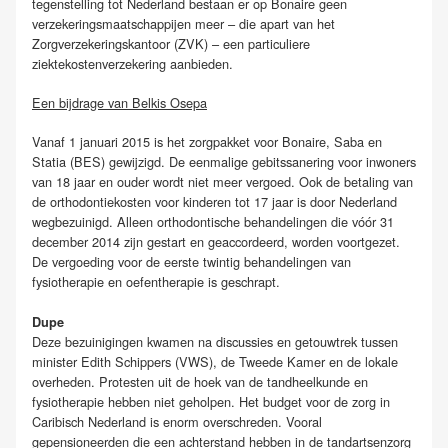
tegenstelling tot Nederland bestaan er op Bonaire geen
verzekeringsmaatschappijen meer – die apart van het
Zorgverzekeringskantoor (ZVK) – een particuliere
ziektekostenverzekering aanbieden.
Een bijdrage van Belkis Osepa
Vanaf 1 januari 2015 is het zorgpakket voor Bonaire, Saba en
Statia (BES) gewijzigd. De eenmalige gebitssanering voor inwoners
van 18 jaar en ouder wordt niet meer vergoed. Ook de betaling van
de orthodontiekosten voor kinderen tot 17 jaar is door Nederland
wegbezuinigd. Alleen orthodontische behandelingen die vóór 31
december 2014 zijn gestart en geaccordeerd, worden voortgezet.
De vergoeding voor de eerste twintig behandelingen van
fysiotherapie en oefentherapie is geschrapt.
Dupe
Deze bezuinigingen kwamen na discussies en getouwtrek tussen
minister Edith Schippers (VWS), de Tweede Kamer en de lokale
overheden. Protesten uit de hoek van de tandheelkunde en
fysiotherapie hebben niet geholpen. Het budget voor de zorg in
Caribisch Nederland is enorm overschreden. Vooral
gepensioneerden die een achterstand hebben in de tandartsenzorg