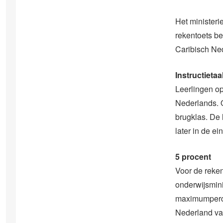
Het ministeri
rekentoets be
Caribisch Ne
Instructietaa
Leerlingen op
Nederlands. O
brugklas. De 
later in de e
5 procent
Voor de reken
onderwijsmini
maximumpercen
Nederland van