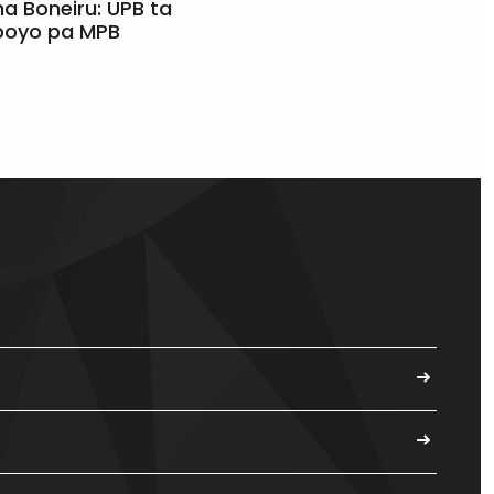
a Boneiru: UPB ta
apoyo pa MPB