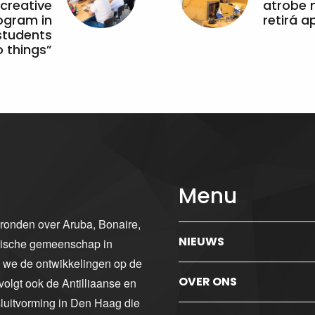
 creative
atrobe n
ogram in
retirá 
students
 things”
Menu
gronden over Aruba, Bonaire,
NIEUWS
ibische gemeenschap in
n we de ontwikkelingen op de
OVER ONS
volgt ook de Antilliaanse en
luitvorming in Den Haag die