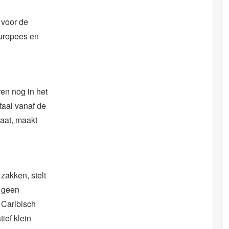
 voor de
Europees en
en nog in het
taal vanaf de
gaat, maakt
zakken, stelt
r geen
 Caribisch
ief klein