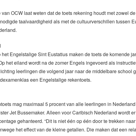
e van OCW laat weten dat de toets rekening houdt met zowel de
nodigde taalvaardigheid als met de cultuurverschillen tussen 
derland.
l
 het Engelstalige Sint Eustatius maken de toets de komende jar
p het eiland wordt na de zomer Engels ingevoerd als instructie
lichting leerlingen die volgend jaar naar de middelbare school 
indexamenklas een Engelstalige rekentoets.
toets mag maximaal 5 procent van alle leerlingen in Nederland 
ster Jet Bussemaker. Alleen voor Caribisch Nederland wordt e
tage gehanteerd. “Dit is niet één op één door te trekken naar
wege het effect van de kleine getallen. Die maken dat een relat