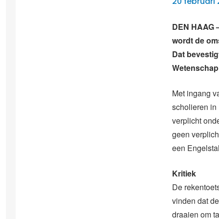
20 februari 
DEN HAAG – I
wordt de oms
Dat bevestig
Wetenschap
Met ingang va
scholieren in
verplicht on
geen verplich
een Engelsta
Kritiek
De rekentoets 
vinden dat de
draaien om t