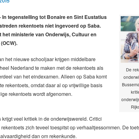
2015
n tegenstelling tot Bonaire en Sint Eustatius
treden rekentoets niet ingevoerd op Saba.
t het ministerie van Onderwijs, Cultuur en
 (OCW).
n het nieuwe schooljaar krijgen middelbare
 heel Nederland te maken met de rekentoets als
De rek
derdeel van het eindexamen. Alleen op Saba komt
onderwi
Bussemak
te rekentoets, omdat daar al op vrijwillige basis
krit
lige rekentoets wordt afgenomen.
onderwij
Rijk
krijgt veel kritiek in de onderwijswereld. Critici
 rekentoets zich teveel toespitst op verhaaltjessommen. De toet
aalvaardigheid dan om rekenkunde.