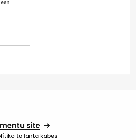
t een
mentu site
olítiko ta lanta kabes