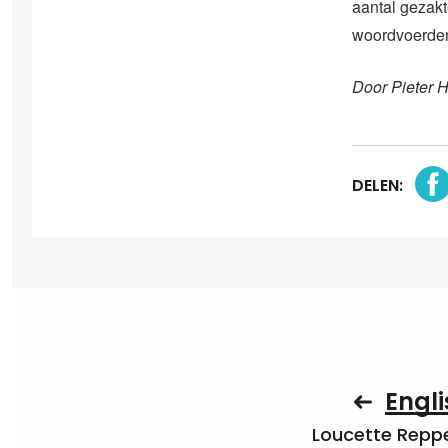
aantal gezakt
woordvoerder 
Door Pieter 
DELEN:
Engli
Loucette Rep