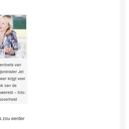
entoets van
jsminister Jet
er krijgt veel
iek van de
swereld – foto:
soverheid
s zou eerder