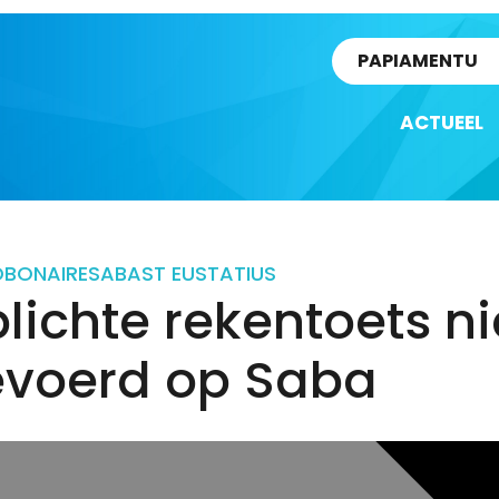
rtikel
PAPIAMENTU
ACTUEEL
D
BONAIRE
SABA
ST EUSTATIUS
lichte rekentoets ni
evoerd op Saba