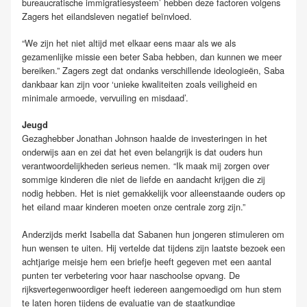
bureaucratische immigratiesysteem’ hebben deze factoren volgens
Zagers het eilandsleven negatief beïnvloed.
“We zijn het niet altijd met elkaar eens maar als we als
gezamenlijke missie een beter Saba hebben, dan kunnen we meer
bereiken.” Zagers zegt dat ondanks verschillende ideologieën, Saba
dankbaar kan zijn voor ‘unieke kwaliteiten zoals veiligheid en
minimale armoede, vervuiling en misdaad’.
Jeugd
Gezaghebber Jonathan Johnson haalde de investeringen in het
onderwijs aan en zei dat het even belangrijk is dat ouders hun
verantwoordelijkheden serieus nemen. “Ik maak mij zorgen over
sommige kinderen die niet de liefde en aandacht krijgen die zij
nodig hebben. Het is niet gemakkelijk voor alleenstaande ouders op
het eiland maar kinderen moeten onze centrale zorg zijn.”
Anderzijds merkt Isabella dat Sabanen hun jongeren stimuleren om
hun wensen te uiten. Hij vertelde dat tijdens zijn laatste bezoek een
achtjarige meisje hem een briefje heeft gegeven met een aantal
punten ter verbetering voor haar naschoolse opvang. De
rijksvertegenwoordiger heeft iedereen aangemoedigd om hun stem
te laten horen tijdens de evaluatie van de staatkundige