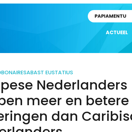
rtikel
PAPIAMENTU
ACTUEEL
D
BONAIRE
SABA
ST EUSTATIUS
opese Nederlanders
ben meer en betere
eringen dan Caribi
erlanders