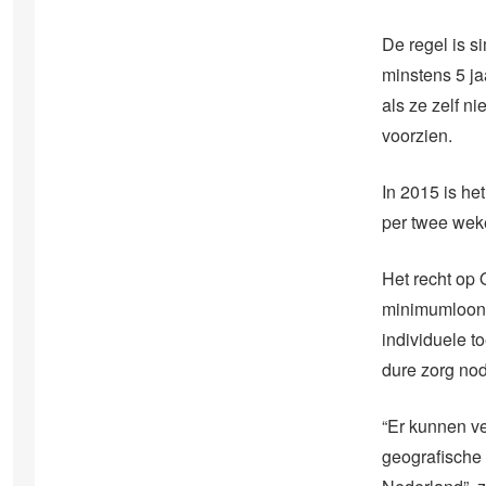
De regel is s
minstens 5 j
als ze zelf n
voorzien.
In 2015 is he
per twee weke
Het recht op 
minimumloon.
individuele t
dure zorg nod
“Er kunnen ve
geografische 