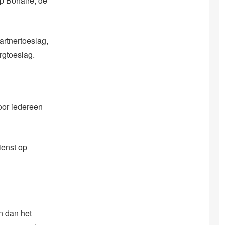
p Bonaire, de
artnertoeslag,
rgtoeslag.
oor iedereen
ienst op
n dan het