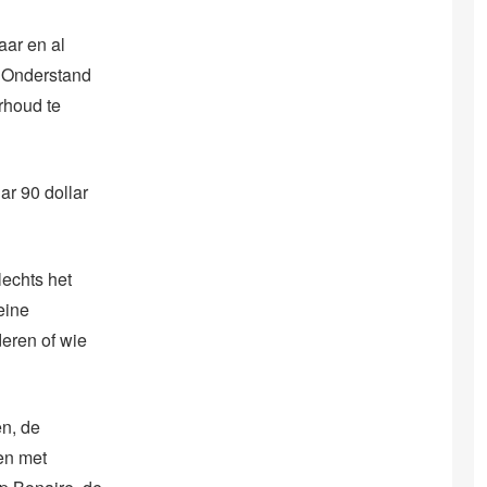
aar en al
 Onderstand
rhoud te
ar 90 dollar
lechts het
eine
deren of wie
en, de
en met