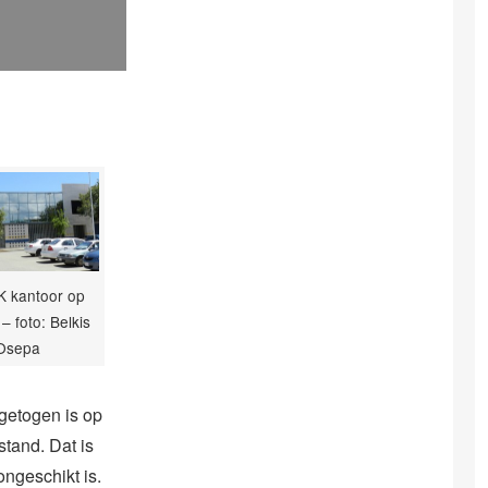
K kantoor op
– foto: Belkis
Osepa
getogen is op
stand. Dat is
ngeschikt is.