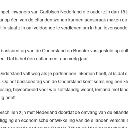
impel. Inwoners van Caribisch Nederland die ouder zijn dan 18 j
aar op één van de eilanden wonen kunnen aanspraak maken op
iet in staat zijn om voldoende te verdienen om in hun levensonde
t basisbedrag van de Onderstand op Bonaire vastgesteld op doll
n. Dat is het één dollar meer dan vorig jaar.
Onderstand valt weg als je partner een inkomen heeft, al is dat s
 Op het basisbedrag van de Onderstand komt soms nog een kl
oeslag, bijvoorbeeld voor wie zelfstandig woont, iemand met kin
ig heeft.
rschillen zijn met Nederland doordat de omvang van de eiland
ligging en economische ontwikkeling van de eilanden verschill