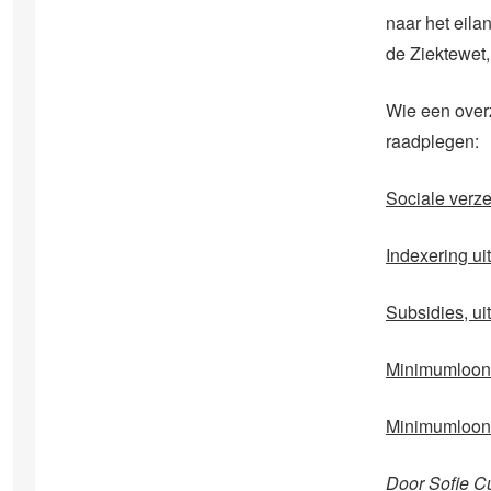
naar het eil
de Ziektewet,
Wie een overz
raadplegen:
Sociale verze
Indexering u
Subsidies, ui
Minimumloo
Minimumloon
Door Sofie C