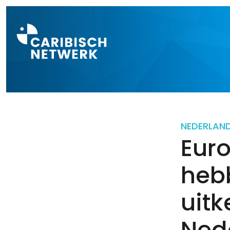
Direct naar a
NEDERLAN
Eur
heb
uitk
Ned