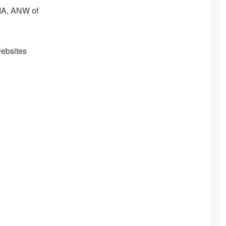
IA, ANW of
websites