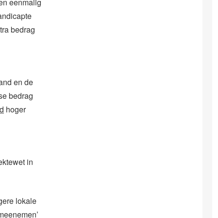
een eenmalig
andicapte
tra bedrag
land en de
nse bedrag
ud
hoger
ektewet in
gere lokale
 ‘meenemen’