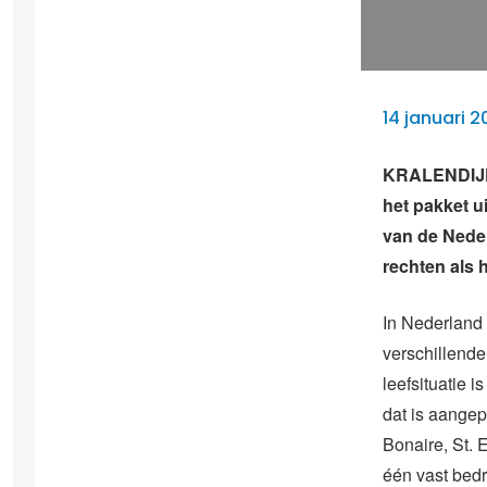
14 januari 2
KRALENDIJK –
het pakket u
van de Nede
rechten als 
In Nederland 
verschillende
leefsituatie i
dat is aange
Bonaire, St. 
één vast bedr