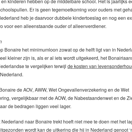
en kinderen hebben op de middelbare school. Het is jaarlijks 
schoolspullen. Er is geen tegemoetkoming voor ouders met geh
Nederland heb je daarvoor dubbele kindertoeslag en nog een ex
o voor een alleenstaande ouder of alleenverdiener.
n
p Bonaire het minimumloon zowat op de helft ligt van in Neder
el kleiner zijn is, als er al iets wordt uitgekeerd, het Bonairiaa
Nederlandse te vergelijken terwijl
de kosten van levensonderho
 Nederland.
 Bonaire de AOV, AWW, Wet Ongevallenverzekering en de Wet
ering, vergelijkbaar met de AOW, de Nabestaandenwet en de Zi
ar de bedragen liggen veel lager.
t Nederland naar Bonaire trekt hoeft niet mee te doen met het la
itgezonden wordt kan de uitkering die hij in Nederland genoot