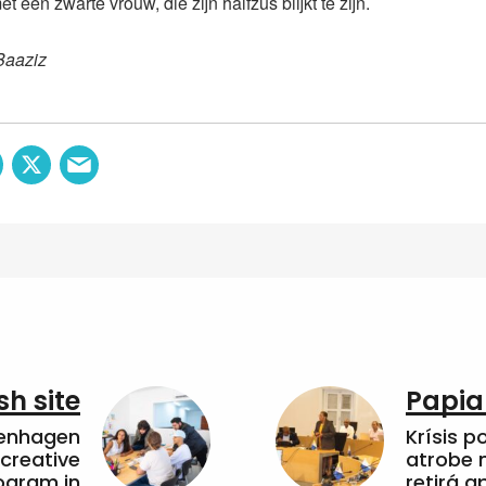
met een zwarte vrouw, die zijn halfzus blijkt te zijn.
Baaziz
sh site
Papia
penhagen
Krísis p
 creative
atrobe n
ogram in
retirá 