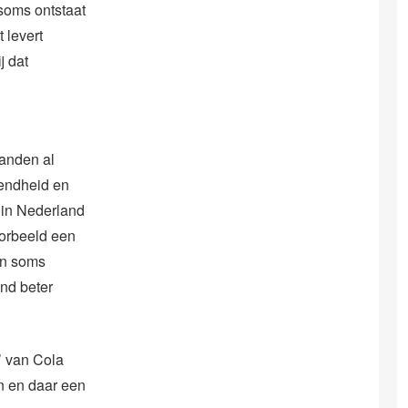
soms ontstaat
 levert
j dat
landen al
kendheid en
n in Nederland
oorbeeld een
en soms
nd beter
n’ van Cola
en en daar een