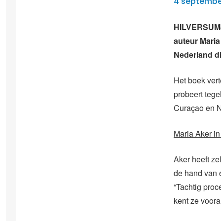
4 septembe
HILVERSUM- I
auteur Maria
Nederland di
Het boek vert
probeert tegel
Curaçao en N
Maria Aker in
Aker heeft ze
de hand van e
“Tachtig proc
kent ze voora