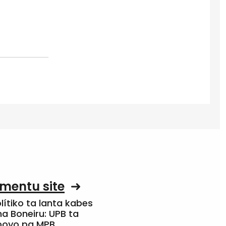
mentu site
olítiko ta lanta kabes
a Boneiru: UPB ta
apoyo pa MPB