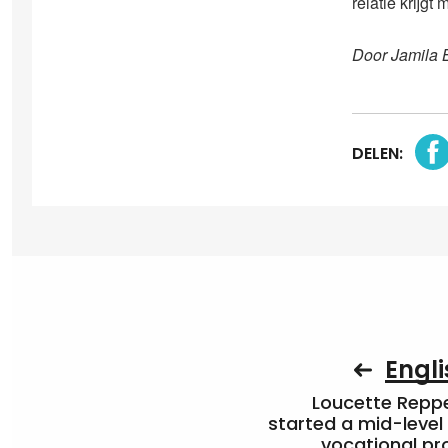
relatie krijgt 
Door Jamila 
DELEN:
Engli
Loucette Rep
started a mid-level
vocational pr