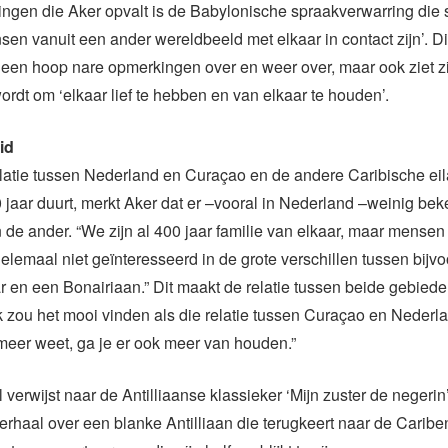
ngen die Aker opvalt is de Babylonische spraakverwarring die 
sen vanuit een ander wereldbeeld met elkaar in contact zijn’. Dit
een hoop nare opmerkingen over en weer over, maar ook ziet zi
rdt om ‘elkaar lief te hebben en van elkaar te houden’.
id
latie tussen Nederland en Curaçao en de andere Caribische ei
jaar duurt, merkt Aker dat er –vooral in Nederland –weinig be
in de ander. “We zijn al 400 jaar familie van elkaar, maar mense
helemaal niet geïnteresseerd in de grote verschillen tussen bijv
 en een Bonairiaan.” Dit maakt de relatie tussen beide gebied
 zou het mooi vinden als die relatie tussen Curaçao en Nederla
 meer weet, ga je er ook meer van houden.”
l verwijst naar de Antilliaanse klassieker ‘Mijn zuster de negeri
erhaal over een blanke Antilliaan die terugkeert naar de Carib