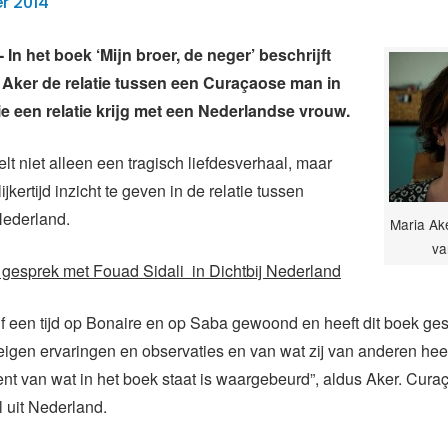
r 2014
n het boek ‘Mijn broer, de neger’ beschrijft
 Aker de relatie tussen een Curaçaose man in
e een relatie krijg met een Nederlandse vrouw.
elt niet alleen een tragisch liefdesverhaal, maar
ijkertijd inzicht te geven in de relatie tussen
ederland.
Maria Ake
va
 gesprek met Fouad Sidali in Dichtbij Nederland
lf een tijd op Bonaire en op Saba gewoond en heeft dit boek g
igen ervaringen en observaties en van wat zij van anderen hee
ent van wat in het boek staat is waargebeurd”, aldus Aker. Cur
l uit Nederland.