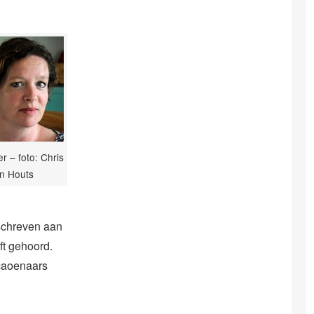
r – foto: Chris
n Houts
eschreven aan
ft gehoord.
açaoenaars