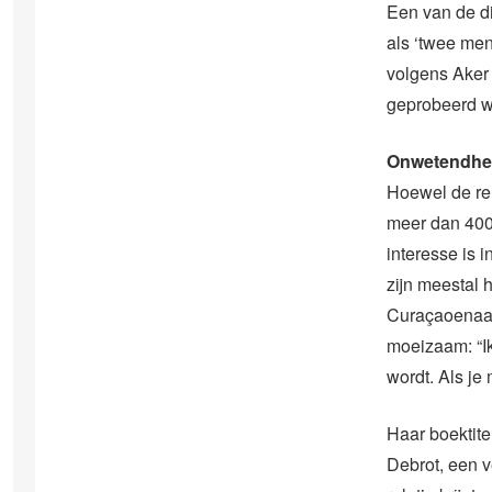
Een van de di
als ‘twee men
volgens Aker 
geprobeerd wo
Onwetendhe
Hoewel de re
meer dan 400 
interesse is 
zijn meestal 
Curaçaoenaar
moeizaam: “Ik
wordt. Als je
Haar boektite
Debrot, een v