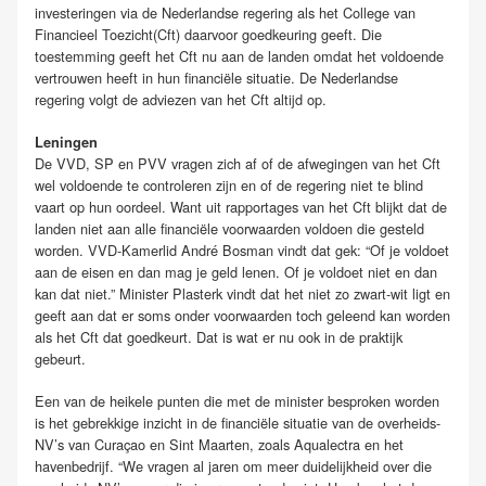
investeringen via de Nederlandse regering als het College van
Financieel Toezicht(Cft) daarvoor goedkeuring geeft. Die
toestemming geeft het Cft nu aan de landen omdat het voldoende
vertrouwen heeft in hun financiële situatie. De Nederlandse
regering volgt de adviezen van het Cft altijd op.
Leningen
De VVD, SP en PVV vragen zich af of de afwegingen van het Cft
wel voldoende te controleren zijn en of de regering niet te blind
vaart op hun oordeel. Want uit rapportages van het Cft blijkt dat de
landen niet aan alle financiële voorwaarden voldoen die gesteld
worden. VVD-Kamerlid André Bosman vindt dat gek: “Of je voldoet
aan de eisen en dan mag je geld lenen. Of je voldoet niet en dan
kan dat niet.” Minister Plasterk vindt dat het niet zo zwart-wit ligt en
geeft aan dat er soms onder voorwaarden toch geleend kan worden
als het Cft dat goedkeurt. Dat is wat er nu ook in de praktijk
gebeurt.
Een van de heikele punten die met de minister besproken worden
is het gebrekkige inzicht in de financiële situatie van de overheids-
NV’s van Curaçao en Sint Maarten, zoals Aqualectra en het
havenbedrijf. “We vragen al jaren om meer duidelijkheid over die