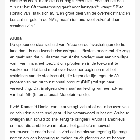
overheids-NV’s, maar die is er nog steeds niet. Hoe kan het dan
zijn dat het Cft toestemming geeft voor leningen?” vraagt SP’er
Ronald van Raak zich af. “Een groot deel van de overheidsfinanciën
bestaat uit geld in de NV’s, maar niemand weet zeker of daar
schulden zijn.”
Aruba
De oplopende staatsschuld van Aruba en de investeringen die het
land doet, is een tweede discussiepunt. Plasterk onderkent die zorg
en geeft aan dat hij daarom met Aruba overlegt over een vrijwillige
vorm van financieel toezicht om problemen in de toekomst te
voorkomen. Het land moet over twee jaar beginnen met het
verkleinen van de staatsschuld, die tegen die tijd tegen de 80
procent van het bruto nationaal product (BNP) zal zijn naar
verwachting. Dat is afgesproken naar aanleiding van een advies
van het IMF (Internationaal Monetair Fonds).
PvdA-Kamerlid Roelof van Laar vraagt zich af of dat afbouwen van
de schulden niet te snel gaat. “Hoe verantwoord is het om Aruba te
dwingen hun schuld zo snel terug te dringen? Aruba is ambitieus
en moet die ambitie waarmaken. Het gaat erom hoeveel
vertrouwen je daarin hebt. Ik vind dat de nieuwe regering tijd mag
nemen om een begroting te maken en de plannen die ze hebben