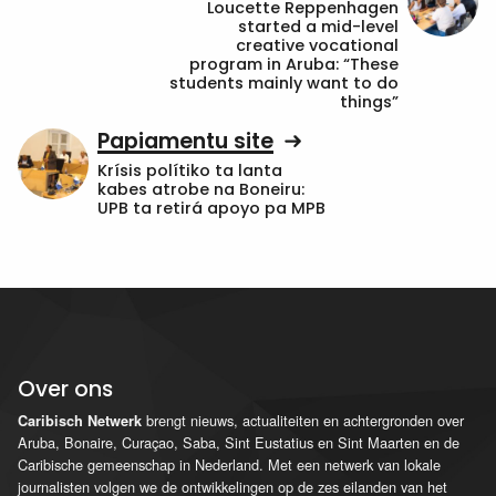
Loucette Reppenhagen
started a mid-level
creative vocational
program in Aruba: “These
students mainly want to do
things”
Papiamentu site
Krísis polítiko ta lanta
kabes atrobe na Boneiru:
UPB ta retirá apoyo pa MPB
Over ons
brengt nieuws, actualiteiten en achtergronden over
Caribisch Netwerk
Aruba, Bonaire, Curaçao, Saba, Sint Eustatius en Sint Maarten en de
Caribische gemeenschap in Nederland. Met een netwerk van lokale
journalisten volgen we de ontwikkelingen op de zes eilanden van het