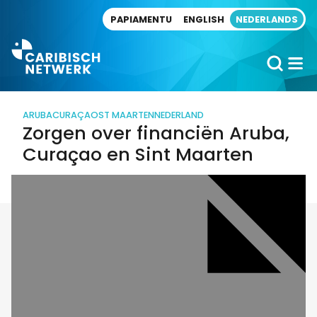
Direct naar artikel
PAPIAMENTU
ENGLISH
NEDERLANDS
ARUBA
CURAÇAO
ST MAARTEN
NEDERLAND
Zorgen over financiën Aruba,
Curaçao en Sint Maarten