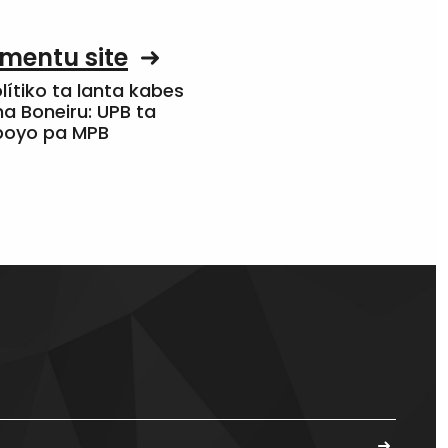
mentu site
olítiko ta lanta kabes
a Boneiru: UPB ta
apoyo pa MPB