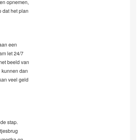
aten opnemen,
p dat het plan
gaan een
am let 24/7
het beeld van
ij kunnen dan
kan veel geld
de stap.
tjesbrug
Amerika en