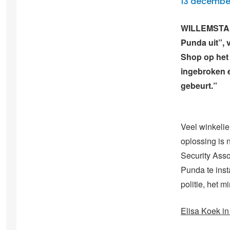
13 decembe
WILLEMSTAD 
Punda uit”, 
Shop op het 
ingebroken e
gebeurt.”
Veel winkelie
oplossing is 
Security Asso
Punda te inst
politie, het m
Elisa Koek i