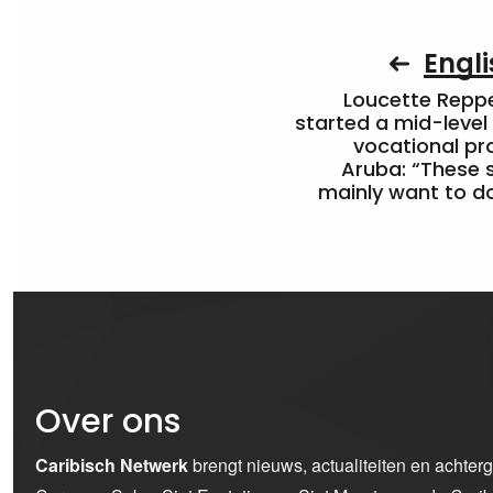
Engli
Loucette Rep
started a mid-level
vocational pr
Aruba: “These 
mainly want to do
Over ons
Caribisch Netwerk
brengt nieuws, actualiteiten en achter