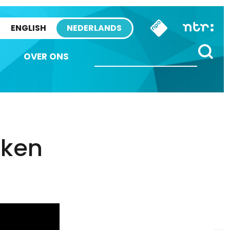
ENGLISH
NEDERLANDS
OVER ONS
aken