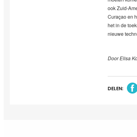
ook Zuid-Amer
Curaçao en he
het in de to
nieuwe techn
Door Elisa K
DELEN: