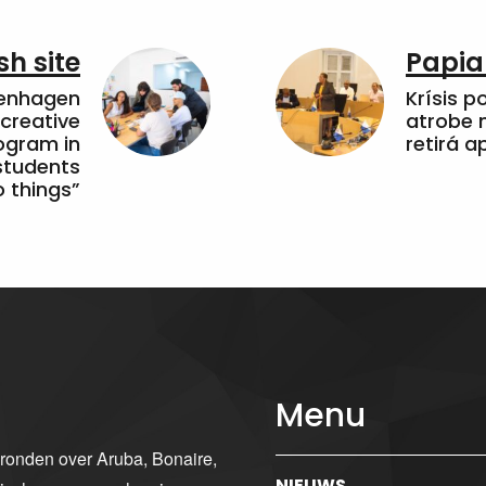
sh site
Papia
penhagen
Krísis p
 creative
atrobe n
ogram in
retirá 
students
 things”
Menu
gronden over Aruba, Bonaire,
NIEUWS