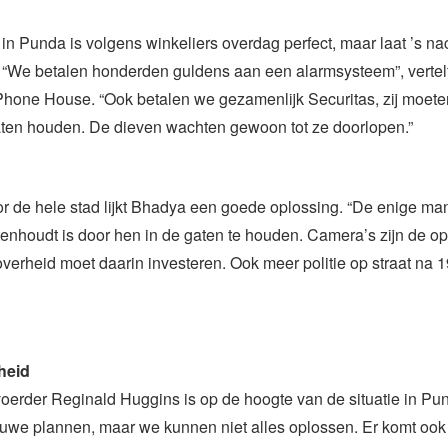
 in Punda is volgens winkeliers overdag perfect, maar laat ’s na
 “We betalen honderden guldens aan een alarmsysteem”, vertelt
hone House. “Ook betalen we gezamenlijk Securitas, zij moete
aten houden. De dieven wachten gewoon tot ze doorlopen.”
 de hele stad lijkt Bhadya een goede oplossing. “De enige ma
tenhoudt is door hen in de gaten te houden. Camera’s zijn de o
overheid moet daarin investeren. Ook meer politie op straat na 1
heid
oerder Reginald Huggins is op de hoogte van de situatie in Pun
euwe plannen, maar we kunnen niet alles oplossen. Er komt ook