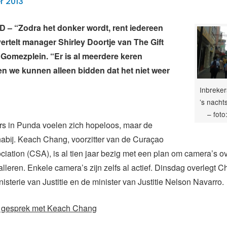
r 2013
– “Zodra het donker wordt, rent iedereen
vertelt manager Shirley Doortje van The Gift
Gomezplein. “Er is al meerdere keren
n we kunnen alleen bidden dat het niet weer
Inbreker
’s nacht
– foto
rs in Punda voelen zich hopeloos, maar de
nabij. Keach Chang, voorzitter van de Curaçao
ciation (CSA), is al tien jaar bezig met een plan om camera’s o
alleren. Enkele camera’s zijn zelfs al actief. Dinsdag overlegt 
inisterie van Justitie en de minister van Justitie Nelson Navarro.
n gesprek met Keach Chang