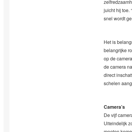
zelfredzaamhe
juicht hij to
snel wordt ge
Het is belang
belangrijke r
op de camera’
de camera naa
direct inscha
schelen aange
Camera’s
De vijf camer
Uiteindelijk 
moeten komen