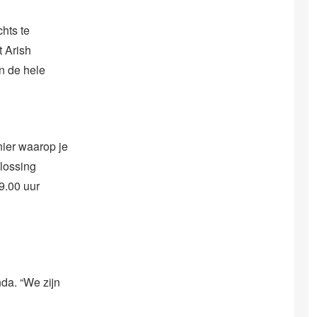
chts te
 Arish
n de hele
nier waarop je
plossing
9.00 uur
da. “We zijn