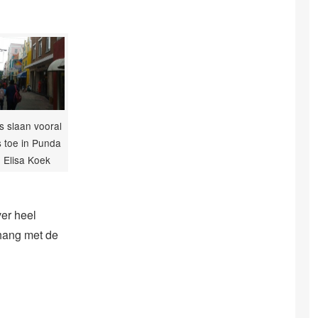
s slaan vooral
s toe in Punda
: Elisa Koek
ver heel
Chang met de