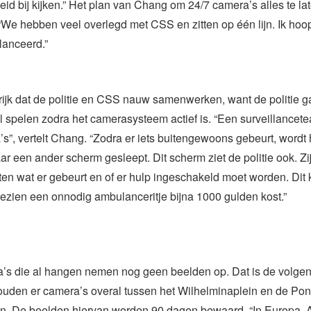
id bij kijken.” Het plan van Chang om 24/7 camera’s alles te l
e. “We hebben veel overlegd met CSS en zitten op één lijn. Ik hoo
lanceerd.”
rijk dat de politie en CSS nauw samenwerken, want de politie 
ol spelen zodra het camerasysteem actief is. “Een surveillancete
s”, vertelt Chang. “Zodra er iets buitengewoons gebeurt, wordt 
r een ander scherm gesleept. Dit scherm ziet de politie ook. Z
tten wat er gebeurt en of er hulp ingeschakeld moet worden. Dit 
zien een onnodig ambulanceritje bijna 1000 gulden kost.”
a’s die al hangen nemen nog geen beelden op. Dat is de volgen
zouden er camera’s overal tussen het Wilhelminaplein en de Pon
. De beelden hiervan worden 90 dagen bewaard. “In Europa, 