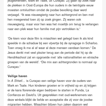
jeugdvrienden, Mark en Tsale, uit Curaçao. Zij gaan op zoek naar
de plekken in Oost-Europa die hun ouders in de twintigste eeuw
moesten ontvluchten omdat de joodse bevolking daar werd
verjaagd. “Ik was nieuwsgierig naar hun achtergrond en ben met
hen meegereisd toen zij op zoek gingen. Zij waren ook
nieuwsgierig, maar voor hen was het moeilijk om terug te verlangen
naar een plek waar hun familie met pijn vertrokken is.”
“De kiem voor deze film is misschien wel gelegd toen ik als kind
speelde in de schaduw bij een vijvertje bij de synagoge in Scharloo.
Toen vroeg ik me al af waar al deze mensen vandaan komen.” De
Jesus denkt met veel plezier terug aan de periode dat hij op de
Hendrikschool zat en opgroeide met ‘alle nationaliteiten en etnische
groepen van de wereld’. “Die mix aan achtergronden is normaal op
Curaçao.”
Veilige haven
In
is Curaçao een veilige haven voor de ouders van
A Shtetl…
Mark en Tsale. Hun kinderen groeien er in vrijheid op en zij krijgen
er de kans florerende eigen bedrijven te starten in Punda, La
Confianza en David’s. Uit gesprekken met oud-werknemers van
deze winkels blijkt de liefde en acceptatie die zij voor de joodse
migranten hebben. Misschien blijven hun zaken daarom wel