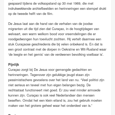
gespaard tijdens de volksopstand op 30 mei 1969, die met
indrukwekkende archiefbeelden en herinneringen een stempel drukt
op de tweede helft van de film.
De Jesus laat aan de hand van de verhalen van de joodse
migranten uit die tijd zien dat Curaçao, in de hoogtijdagen van
welvaart, een warm welkom bood voor vreemdelingen die er
noodgedwongen hun toevlucht zochten. Hij vertelt daarmee een
stuk Curaçaose geschiedenis die bij velen onbekend is. En dat is
een groot contrast met de dorpen in Oekraïne en Wit-Rusland waar
‘de leegte en het gemis’ van de verdwenen bevolking voelbaar is’.
Pijnlijk
Curaçao zorgt bij De Jesus voor gemengde gedachten en
herinneringen. Tegenover zijn gelukkige jeugd staan zijn
pessimistischere gevoelens over het land van nu. “Veel politici zijn
niet serieus en teveel met hun eigen belangen bezig. De
rechtsstaat functioneert niet goed. Er zou veel minder armoede
kunnen zijn. Curaçao is ook veel Nederlandser dan mensen
beseffen. Omdat het een klein eiland is, zou het gebruik moeten
maken van het grotere geheel waar het onderdeel van is.”