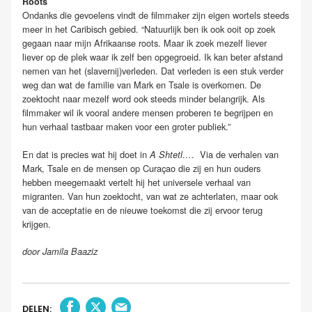
Roots
Ondanks die gevoelens vindt de filmmaker zijn eigen wortels steeds
meer in het Caribisch gebied. “Natuurlijk ben ik ook ooit op zoek
gegaan naar mijn Afrikaanse roots. Maar ik zoek mezelf liever
liever op de plek waar ik zelf ben opgegroeid. Ik kan beter afstand
nemen van het (slavernij)verleden. Dat verleden is een stuk verder
weg dan wat de familie van Mark en Tsale is overkomen. De
zoektocht naar mezelf word ook steeds minder belangrijk. Als
filmmaker wil ik vooral andere mensen proberen te begrijpen en
hun verhaal tastbaar maken voor een groter publiek.”
En dat is precies wat hij doet in
. Via de verhalen van
A Shtetl…
Mark, Tsale en de mensen op Curaçao die zij en hun ouders
hebben meegemaakt vertelt hij het universele verhaal van
migranten. Van hun zoektocht, van wat ze achterlaten, maar ook
van de acceptatie en de nieuwe toekomst die zij ervoor terug
krijgen.
door Jamila Baaziz
DELEN: