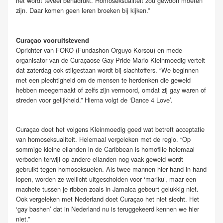
het wordt teveel benadrukt. Homoseksualiteit zou gewoon moeten
zijn. Daar komen geen leren broeken bij kijken.”
Curaçao vooruitstevend
Oprichter van FOKO (Fundashon Orguyo Korsou) en mede-
organisator van de Curaçaose Gay Pride Mario Kleinmoedig vertelt
dat zaterdag ook stilgestaan wordt bij slachtoffers. “We beginnen
met een plechtigheid om de mensen te herdenken die geweld
hebben meegemaakt of zelfs zijn vermoord, omdat zij gay waren of
streden voor gelijkheid.” Hierna volgt de ‘Dance 4 Love’.
Curaçao doet het volgens Kleinmoedig goed wat betreft acceptatie
van homoseksualiteit. Helemaal vergeleken met de regio. “Op
sommige kleine eilanden in de Caribbean is homofilie helemaal
verboden terwijl op andere eilanden nog vaak geweld wordt
gebruikt tegen homoseksuelen. Als twee mannen hier hand in hand
lopen, worden ze wellicht uitgescholden voor ‘mariku’, maar een
machete tussen je ribben zoals in Jamaica gebeurt gelukkig niet.
Ook vergeleken met Nederland doet Curaçao het niet slecht. Het
‘gay bashen’ dat in Nederland nu is teruggekeerd kennen we hier
niet.”