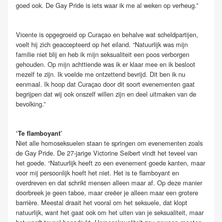
goed ook. De Gay Pride is iets waar ik me al weken op verheug.”
Vicente is opgegroeid op Curaçao en behalve wat scheldpartijen,
voelt hij zich geaccepteerd op het eiland. “Natuurlijk was mijn
familie niet blij en heb ik mijn seksualiteit een poos verborgen
gehouden. Op mijn achttiende was ik er klaar mee en ik besloot
mezelf te zijn. Ik voelde me ontzettend bevrijd. Dit ben ik nu
eenmaal. Ik hoop dat Curaçao door dit soort evenementen gaat
begrijpen dat wij ook onszelf willen zijn en deel uitmaken van de
bevolking.”
‘Te flamboyant’
Niet alle homoseksuelen staan te springen om evenementen zoals
de Gay Pride. De 27-jarige Victorine Seibert vindt het teveel van
het goede. “Natuurlijk heeft zo een evenement goede kanten, maar
voor mij persoonlijk hoeft het niet. Het is te flamboyant en
overdreven en dat schrikt mensen alleen maar af. Op deze manier
doorbreek je geen taboe, maar creëer je alleen maar een grotere
barrière. Meestal draait het vooral om het seksuele, dat klopt
natuurlijk, want het gaat ook om het uiten van je seksualiteit, maar