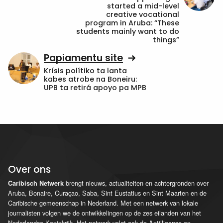
started a mid-level
creative vocational
program in Aruba: “These
students mainly want to do
things”
Papiamentu site
Krísis polítiko ta lanta
kabes atrobe na Boneiru:
UPB ta retirá apoyo pa MPB
Over ons
brengt nieuws, actualiteiten en achtergronden over
Caribisch Netwerk
Aruba, Bonaire, Curaçao, Saba, Sint Eustatius en Sint Maarten en de
Caribische gemeenschap in Nederland. Met een netwerk van lokale
journalisten volgen we de ontwikkelingen op de zes eilanden van het
Nederlandse Koninkrijk. Het netwerk volgt ook de Antilliaanse en