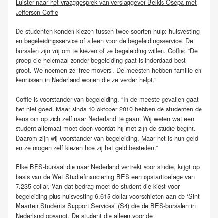
Luister naar het vraaggesprek van verslaggever Belkis Osepa met
Jefferson Coffie
De studenten konden kiezen tussen twee soorten hulp: huisvesting-
én begeleidingsservice of alleen voor de begeleidingsservice. De
bursalen zijn vrij om te kiezen of ze begeleiding willen. Coffie: “De
groep die helemaal zonder begeleiding gaat is inderdaad best
groot. We noemen ze ‘free movers’. De meesten hebben familie en
kennissen in Nederland wonen die ze verder helpt.”
Coffie is voorstander van begeleiding. “In de meeste gevallen gaat
het niet goed. Maar sinds 10 oktober 2010 hebben de studenten de
keus om op zich zelf naar Nederland te gaan. Wij weten wat een
student allemaal moet doen voordat hij met zijn de studie begint.
Daarom zijn wij voorstander van begeleiding. Maar het is hun geld
en ze mogen zelf kiezen hoe zij het geld besteden.”
Elke BES-bursaal die naar Nederland vertrekt voor studie, krijgt op
basis van de Wet Studiefinanciering BES een opstarttoelage van
7.235 dollar. Van dat bedrag moet de student die kiest voor
begeleiding plus huisvesting 6.615 dollar voorschieten aan de ‘Sint
Maarten Students Support Services’ (S4) die de BES-bursalen in
Nederland opvangt. De student die alleen voor de