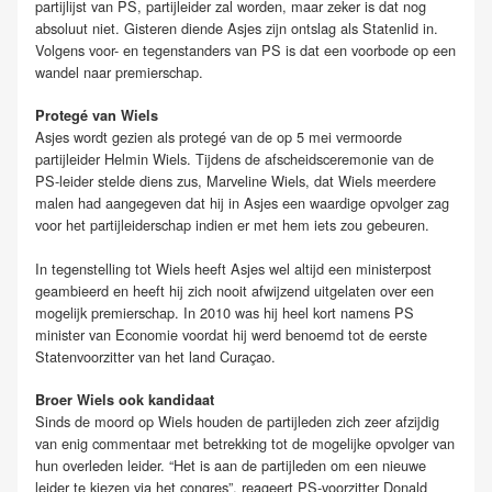
partijlijst van PS, partijleider zal worden, maar zeker is dat nog
absoluut niet. Gisteren diende Asjes zijn ontslag als Statenlid in.
Volgens voor- en tegenstanders van PS is dat een voorbode op een
wandel naar premierschap.
Protegé van Wiels
Asjes wordt gezien als protegé van de op 5 mei vermoorde
partijleider Helmin Wiels. Tijdens de afscheidsceremonie van de
PS-leider stelde diens zus, Marveline Wiels, dat Wiels meerdere
malen had aangegeven dat hij in Asjes een waardige opvolger zag
voor het partijleiderschap indien er met hem iets zou gebeuren.
In tegenstelling tot Wiels heeft Asjes wel altijd een ministerpost
geambieerd en heeft hij zich nooit afwijzend uitgelaten over een
mogelijk premierschap. In 2010 was hij heel kort namens PS
minister van Economie voordat hij werd benoemd tot de eerste
Statenvoorzitter van het land Curaçao.
Broer Wiels ook kandidaat
Sinds de moord op Wiels houden de partijleden zich zeer afzijdig
van enig commentaar met betrekking tot de mogelijke opvolger van
hun overleden leider. “Het is aan de partijleden om een nieuwe
leider te kiezen via het congres”, reageert PS-voorzitter Donald