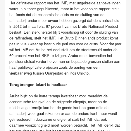
Het definitieve rapport van het IMF, met uitgebreide aanbevelingen,
wordt in oktober gepubliceerd, maar in het voorlopige rapport stelt
het fonds dat de economische crisis en de sluiting van de
raffinaderij onder meer ervoor hebben gezorgd dat de staatsschuld
in 2012 tot maarliefst 67 procent van het Bruto Nationaal Product
beslaat. Een sterk herstel blijft vooralsnog uit door de sluiting van
de raffinaderij, stelt het IMF. Het Bruto Binnenlands product komt
pas in 2018 weer op haar oude peil van voor de crisis. Voor dat jaar
wil het IMF dat Aruba het doel stelt om de staatsschuld onder de
60 procent van het BBP te krijgen. Aruba moet bovendien het
pensioenstelsel verder hervormen en bepaalde grenzen stellen aan
haar publiek-private projecten zoals de aanleg van een
vierbaansweg tussen Oranjestad en Pos Chikito.
Terugbrengen tekort is haalbaar
Aruba blijft op de korte termijn kwetsbaar voor wereldwijde
economische terugval en de stijgende olieprijs, maar op de
middellange termijn kan het de goede kant op gaan mits de
raffinaderij weer gaat roken en er aan de andere kant meer wordt
geinvesteerd in duurzame energie, al stelt het IMF dat ook
daarmee voorzichtigheid moet worden betracht. Het IMF denkt dat
het terugbrengen van het begrotingstekort van de huidige 8,5