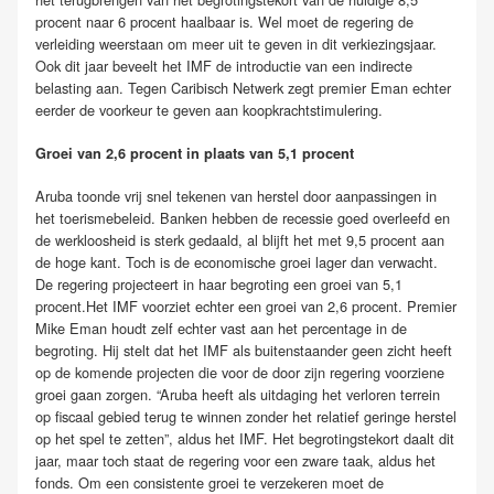
procent naar 6 procent haalbaar is. Wel moet de regering de
verleiding weerstaan om meer uit te geven in dit verkiezingsjaar.
Ook dit jaar beveelt het IMF de introductie van een indirecte
belasting aan. Tegen Caribisch Netwerk zegt premier Eman echter
eerder de voorkeur te geven aan koopkrachtstimulering.
Groei van 2,6 procent in plaats van 5,1 procent
Aruba toonde vrij snel tekenen van herstel door aanpassingen in
het toerismebeleid. Banken hebben de recessie goed overleefd en
de werkloosheid is sterk gedaald, al blijft het met 9,5 procent aan
de hoge kant. Toch is de economische groei lager dan verwacht.
De regering projecteert in haar begroting een groei van 5,1
procent.Het IMF voorziet echter een groei van 2,6 procent. Premier
Mike Eman houdt zelf echter vast aan het percentage in de
begroting. Hij stelt dat het IMF als buitenstaander geen zicht heeft
op de komende projecten die voor de door zijn regering voorziene
groei gaan zorgen. “Aruba heeft als uitdaging het verloren terrein
op fiscaal gebied terug te winnen zonder het relatief geringe herstel
op het spel te zetten”, aldus het IMF. Het begrotingstekort daalt dit
jaar, maar toch staat de regering voor een zware taak, aldus het
fonds. Om een consistente groei te verzekeren moet de