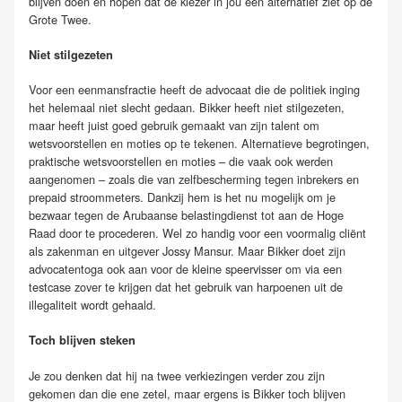
blijven doen en hopen dat de kiezer in jou een alternatief ziet op de
Grote Twee.
Niet stilgezeten
Voor een eenmansfractie heeft de advocaat die de politiek inging
het helemaal niet slecht gedaan. Bikker heeft niet stilgezeten,
maar heeft juist goed gebruik gemaakt van zijn talent om
wetsvoorstellen en moties op te tekenen. Alternatieve begrotingen,
praktische wetsvoorstellen en moties – die vaak ook werden
aangenomen – zoals die van zelfbescherming tegen inbrekers en
prepaid stroommeters. Dankzij hem is het nu mogelijk om je
bezwaar tegen de Arubaanse belastingdienst tot aan de Hoge
Raad door te procederen. Wel zo handig voor een voormalig cliënt
als zakenman en uitgever Jossy Mansur. Maar Bikker doet zijn
advocatentoga ook aan voor de kleine speervisser om via een
testcase zover te krijgen dat het gebruik van harpoenen uit de
illegaliteit wordt gehaald.
Toch blijven steken
Je zou denken dat hij na twee verkiezingen verder zou zijn
gekomen dan die ene zetel, maar ergens is Bikker toch blijven