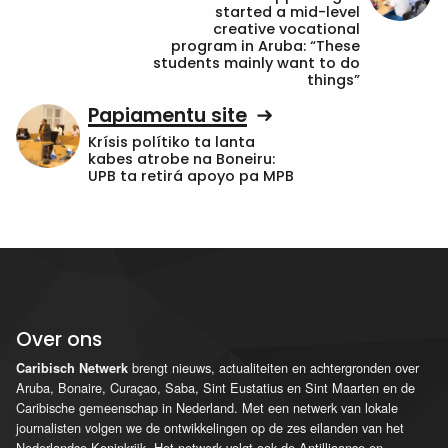
started a mid-level
creative vocational
program in Aruba: “These
students mainly want to do
things”
Papiamentu site
Krísis polítiko ta lanta
kabes atrobe na Boneiru:
UPB ta retirá apoyo pa MPB
Over ons
brengt nieuws, actualiteiten en achtergronden over
Caribisch Netwerk
Aruba, Bonaire, Curaçao, Saba, Sint Eustatius en Sint Maarten en de
Caribische gemeenschap in Nederland. Met een netwerk van lokale
journalisten volgen we de ontwikkelingen op de zes eilanden van het
Nederlandse Koninkrijk. Het netwerk volgt ook de Antilliaanse en