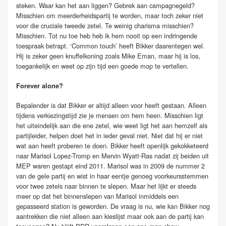
steken. Waar kan het aan liggen? Gebrek aan campagnegeld?
Misschien om meerderheidspartij te worden, maar toch zeker niet
voor die cruciale tweede zetel. Te weinig charisma misschien?
Misschien. Tot nu toe heb heb ik hem nooit op een indringende
toespraak betrapt. ‘Common touch’ heeft Bikker daarentegen wel.
Hij is zeker geen knuffelkoning zoals Mike Eman, maar hij is los,
toegankelijk en weet op zijn tijd een goede mop te vertellen.
Forever alone?
Bepalender is dat Bikker er altijd alleen voor heeft gestaan. Alleen
tijdens verkiezingstijd zie je mensen om hem heen. Misschien ligt
het uiteindelijk aan die ene zetel, wie weet ligt het aan hemzelf als
partijleider, helpen doet het in ieder geval niet. Niet dat hij er niet
wat aan heeft proberen te doen. Bikker heeft openlijk gekokketeerd
naar Marisol Lopez-Tromp en Mervin Wyatt-Ras nadat zij beiden uit
MEP waren gestapt eind 2011. Marisol was in 2009 de nummer 2
van de gele partij en wist in haar eentje genoeg voorkeursstemmen
voor twee zetels naar binnen te slepen. Maar het lijkt er steeds
meer op dat het binnenslepen van Marisol inmiddels een
gepasseerd station is geworden. De vraag is nu, wie kan Bikker nog
aantrekken die niet alleen aan kieslijst maar ook aan de partij kan