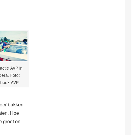
ractie AVP in
era. Foto:
ebook AVP
weer bakken
maten. Hoe
e groot en