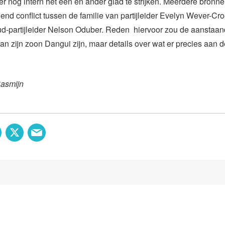
er nog intern het een en ander glad te strijken. Meerdere bronn
end conflict tussen de familie van partijleider Evelyn Wever-Cr
ud-partijleider Nelson Oduber. Reden hiervoor zou de aanstaa
an zijn zoon Dangui zijn, maar details over wat er precies aan d
Rasmijn