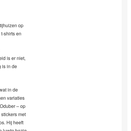
tijhuizen op
t-shirts en
d is er niet,
is in de
wat in de
en variaties
r Oduber – op
stickers met
s. Hij heeft
e luwte bezig.