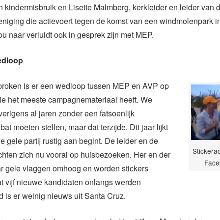
en kindermisbruik en Lisette Malmberg, kerkleider en leider van 
niging die actievoert tegen de komst van een windmolenpark i
ou naar verluidt ook in gesprek zijn met MEP.
edloop
roken is er een wedloop tussen MEP en AVP op
ie het meeste campagnemateriaal heeft. We
erigens al jaren zonder een fatsoenlijk
ebat moeten stellen, maar dat terzijde. Dit jaar lijkt
e gele partij rustig aan begint. De leider en de
Stickera
chten zich nu vooral op huisbezoeken. Her en der
Face
r gele vlaggen omhoog en worden stickers
t vijf nieuwe kandidaten onlangs werden
 is er weinig nieuws uit Santa Cruz.