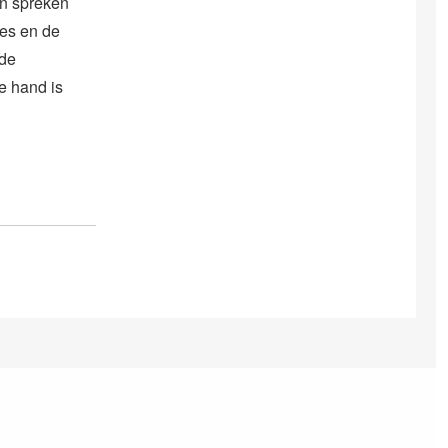
en spreken
oes en de
nde
e hand is