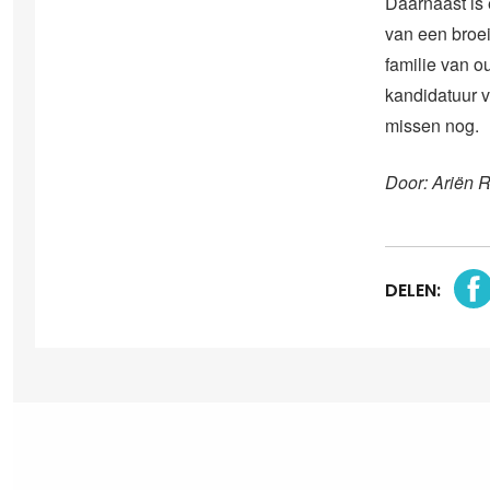
Daarnaast is 
van een broei
familie van o
kandidatuur v
missen nog.
Door: Ariën 
DELEN: