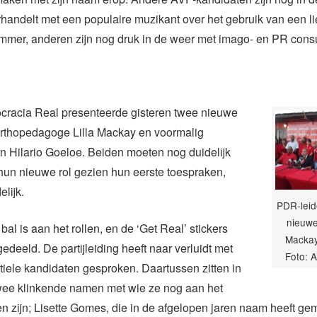
andelt met een populaire muzikant over het gebruik van een li
er, anderen zijn nog druk in de weer met imago- en PR consu
cracia Real presenteerde gisteren twee nieuwe
orthopedagoge Lilla Mackay en voormalig
an Hilario Goeloe. Beiden moeten nog duidelijk
un nieuwe rol gezien hun eerste toespraken,
elijk.
PDR-leid
nieuwe
al is aan het rollen, en de ‘Get Real’ stickers
Mackay
edeeld. De partijleiding heeft naar verluidt met
Foto: A
tiele kandidaten gesproken. Daartussen zitten in
twee klinkende namen met wie ze nog aan het
 zijn; Lisette Gomes, die in de afgelopen jaren naam heeft ge