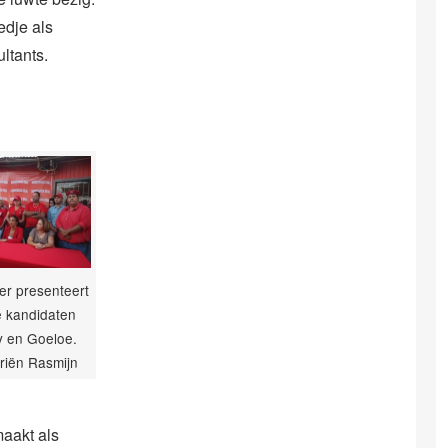
edje als
ltants.
er presenteert
 kandidaten
 en Goeloe.
riën Rasmijn
maakt als