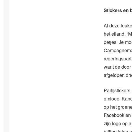
Stickers en b
Al deze leuke 
het eiland. “M
petjes. Je mo
Campagnemate
regeringsparti
want de door
afgelopen dri
Partijsticker
omloop. Kand
op het groene
Facebook en T
zijn logo op a
brillen laten