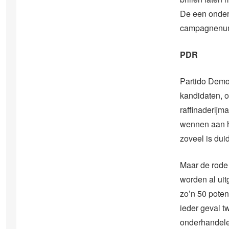
De een onderh
campagnenumm
PDR
Partido Demo
kandidaten, 
raffinaderijm
wennen aan h
zoveel is duid
Maar de rode b
worden al uitg
zo’n 50 poten
ieder geval 
onderhandelen