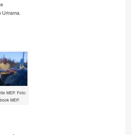
de
n Urirama.
ctie MEP. Foto:
book MEP.