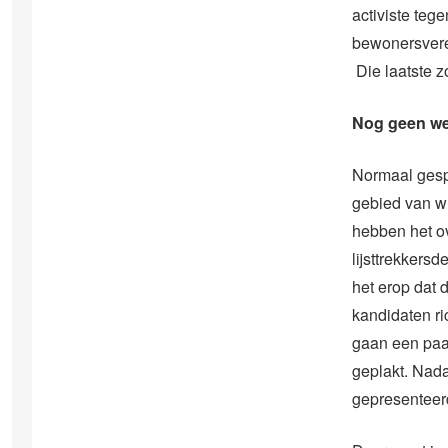
activiste teg
bewonersvere
Die laatste z
Nog geen w
Normaal gesp
gebied van w
hebben het ov
lijsttrekkersd
het erop dat d
kandidaten ri
gaan een paa
geplakt. Nada
gepresenteerd