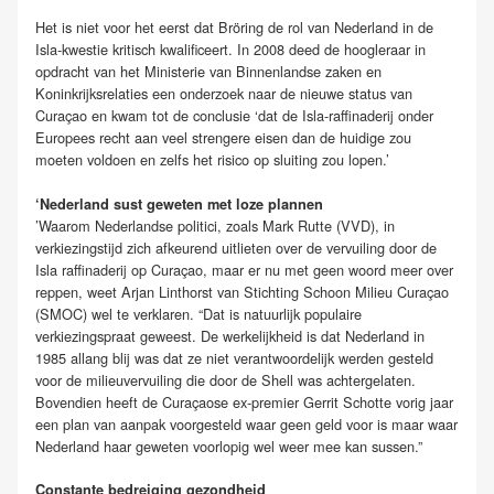
Het is niet voor het eerst dat Bröring de rol van Nederland in de
Isla-kwestie kritisch kwalificeert. In 2008 deed de hoogleraar in
opdracht van het Ministerie van Binnenlandse zaken en
Koninkrijksrelaties een onderzoek naar de nieuwe status van
Curaçao en kwam tot de conclusie ‘dat de Isla-raffinaderij onder
Europees recht aan veel strengere eisen dan de huidige zou
moeten voldoen en zelfs het risico op sluiting zou lopen.’
‘Nederland sust geweten met loze plannen
’Waarom Nederlandse politici, zoals Mark Rutte (VVD), in
verkiezingstijd zich afkeurend uitlieten over de vervuiling door de
Isla raffinaderij op Curaçao, maar er nu met geen woord meer over
reppen, weet Arjan Linthorst van Stichting Schoon Milieu Curaçao
(SMOC) wel te verklaren. “Dat is natuurlijk populaire
verkiezingspraat geweest. De werkelijkheid is dat Nederland in
1985 allang blij was dat ze niet verantwoordelijk werden gesteld
voor de milieuvervuiling die door de Shell was achtergelaten.
Bovendien heeft de Curaçaose ex-premier Gerrit Schotte vorig jaar
een plan van aanpak voorgesteld waar geen geld voor is maar waar
Nederland haar geweten voorlopig wel weer mee kan sussen.”
Constante bedreiging gezondheid