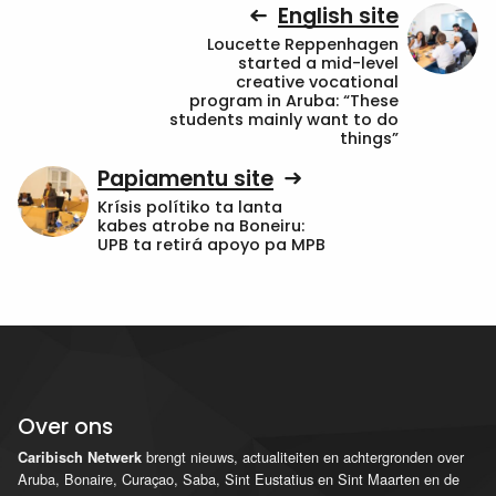
English site
Loucette Reppenhagen
started a mid-level
creative vocational
program in Aruba: “These
students mainly want to do
things”
Papiamentu site
Krísis polítiko ta lanta
kabes atrobe na Boneiru:
UPB ta retirá apoyo pa MPB
Over ons
brengt nieuws, actualiteiten en achtergronden over
Caribisch Netwerk
Aruba, Bonaire, Curaçao, Saba, Sint Eustatius en Sint Maarten en de