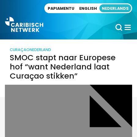
Direct naar artikel
PAPIAMENTU
ENGLISH
NEDERLANDS
CURAÇAO
NEDERLAND
SMOC stapt naar Europese
hof “want Nederland laat
Curaçao stikken”