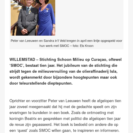
Peter van Leeuwen en Sandra in’t Veld kregen in april een lintje opgespeld voor
hun werk met SMOC – foto: Els Kroon
WILLEMSTAD – Stichting Schoon Milieu op Curaçao, oftewel
‘SMOC’, bestaat tien jaar. Het jubileum van de stichting die
strijdt tegen de milieuvervuiling van de olieraffinaderij Isla,
wordt gekenmerkt door bijzondere hoogtepunten maar ook
door teleurstellende dieptepunten.
Oprichter en voorzitter Peter van Leeuwen heeft de afgelopen tien
jaar zoveel meegemaakt dat hij met de gedachte speelt om zijn
ervaringen te bundelen in een boek. Zoals de ontmoeting met
koningin Beatrix en gesprekken met politici die afgelopen tien jaar
de revue zijn gepasseerd. Het boek is bedoeld om andere die op
een ‘quest’ zoals SMOC willen gaan, te inspireren en informeren.