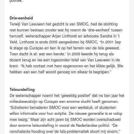
politiek.”
Drie-eenheid
Terwijl Van Leeuwen het gezicht is van SMOC, had de stichting
niet kunnen bestaan zonder wat hij noemt de ‘drie-eenheid’ tussen
hemzelf, wetenschapper Arjan Linthorst en advocate Sandra in ’t
Veld. Linthorst is sinds 2005 aangesloten bij SMOC. “In 2001 liep
ik stage op Curaçao en ben ik op het terrein van de Isla geweest.
Toen dacht ik al: wat een bende.” In 2005 keerde hij terug als
docent terug en las een ingezonden brief van Van Leeuwen in de
krant. “Ik heb contact met hem opgenomen en het klikte gelijk. We
hebben aan een half woord genoeg om elkaar te begrijpen.”
Teleurstelling
De wetenschapper noemt het ‘geweldig positief’ dat na tien jaar het
milieubewustzijn op Curaçao een enorme vlucht heeft genomen.
“Scholieren benaderen SMOC voor een werkstuk, of studenten
willen informatie voor hun scriptie. De nieuwe generatie is er volop
mee bezig.” Maar zijn acht jaren bij SMOC worden overschaduwd
door enorme teleurstelling in vooral de Nederlandse politici. “De
nonchalante houding over de Isla-problematiek stoort mij enorm.”