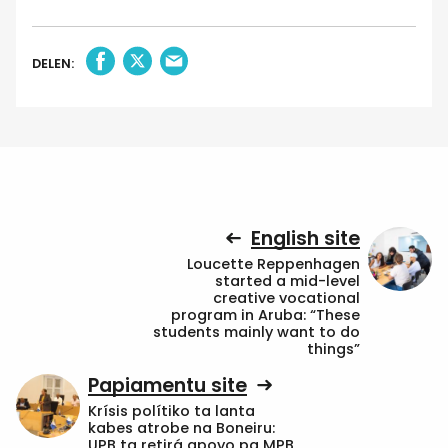
DELEN:
English site
Loucette Reppenhagen
started a mid-level
creative vocational
program in Aruba: “These
students mainly want to do
things”
Papiamentu site
Krísis polítiko ta lanta
kabes atrobe na Boneiru:
UPB ta retirá apoyo pa MPB