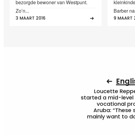
bezorgde bewoner van Westpunt.
kleinkind
Zo’n...
Barber na
3 MAART 2016
9 MAART 
Engli
Loucette Rep
started a mid-level
vocational pr
Aruba: “These 
mainly want to do