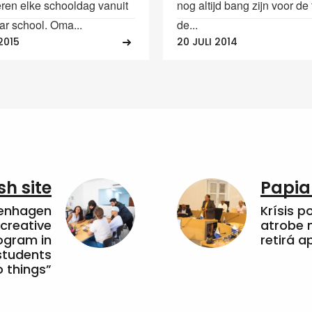
eren elke schooldag vanuit
nog altijd bang zijn voor de 
ar school. Oma...
de...
2015
20 JULI 2014
sh site
Papia
penhagen
Krísis p
 creative
atrobe n
ogram in
retirá 
students
 things”