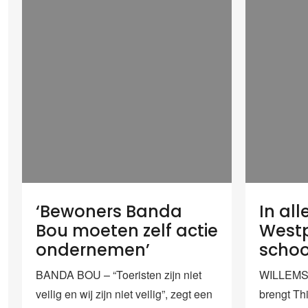
‘Bewoners Banda
In al
Bou moeten zelf actie
West
ondernemen’
schoo
BANDA BOU – “Toeristen zijn niet
WILLEMST
veilig en wij zijn niet veilig”, zegt een
brengt Thi