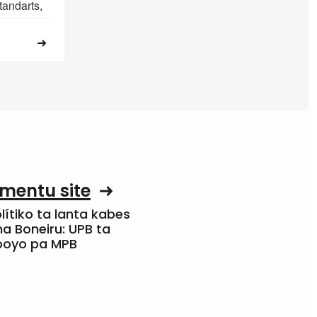
tandarts,
mentu site
olítiko ta lanta kabes
a Boneiru: UPB ta
apoyo pa MPB