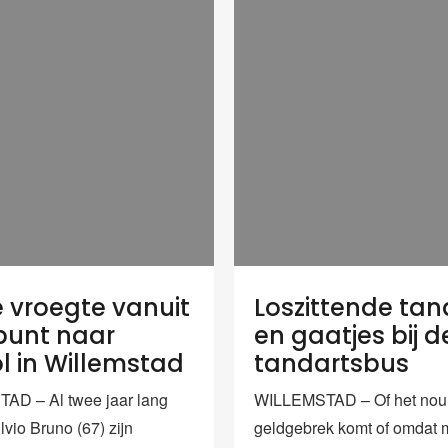
le vroegte vanuit
Loszittende ta
punt naar
en gaatjes bij d
l in Willemstad
tandartsbus
AD – Al twee jaar lang
WILLEMSTAD – Of het nou
lvio Bruno (67) zijn
geldgebrek komt of omdat