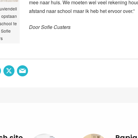
mee naar huis. We moeten wel veel rekening hou
uviendell
afstand naar school maar ik heb het ervoor over.”
 opstaan
school te
Door Sofie Custers
: Sofie
rs
sh site
Papia