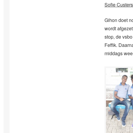
Sofie Custer
Gihon doet no
wordt afgezet
stop, de vsbo
Feffik. Daarn
middags weer