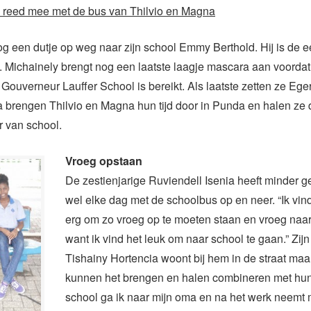
s reed mee met de bus van Thilvio en Magna
g een dutje op weg naar zijn school Emmy Berthold. Hij is de e
. Michainely brengt nog een laatste laagje mascara aan voorda
 Gouverneur Lauffer School is bereikt. Als laatste zetten ze Eger
a brengen Thilvio en Magna hun tijd door in Punda en halen ze 
 van school.
Vroeg opstaan
De zestienjarige Ruviendell Isenia heeft minder g
wel elke dag met de schoolbus op en neer. “Ik vind
erg om zo vroeg op te moeten staan en vroeg naar
want ik vind het leuk om naar school te gaan.” Zij
Tishainy Hortencia woont bij hem in de straat maa
kunnen het brengen en halen combineren met hun
school ga ik naar mijn oma en na het werk neemt m