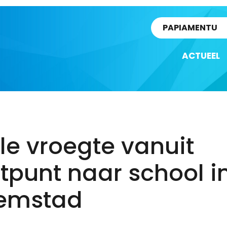
rtikel
PAPIAMENTU
ACTUEEL
lle vroegte vanuit
tpunt naar school i
lemstad