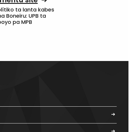
olítiko ta lanta kabes
a Boneiru: UPB ta
apoyo pa MPB