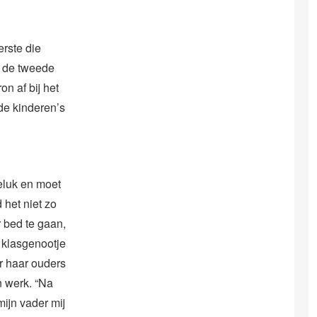
erste die
t de tweede
on af bij het
de kinderen’s
eluk en moet
 het niet zo
 bed te gaan,
n klasgenootje
r haar ouders
 werk. “Na
ijn vader mij