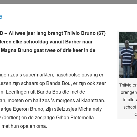
5
 Al twee jaar lang brengt Thilvio Bruno (67)
nderen elke schooldag vanuit Barber naar
Magna Bruno gaat twee of drie keer in de
ngen zoals supermarkten, naschoolse opvang en
izen zijn schaars op Banda Bou, er zijn ook zeer
Thilvio 
n. Leerlingen uit Banda Bou die met de
brengen 
in alle
n, moeten om half zes ’s morgens al klaarstaan.
school 
arige Egeron Bruno, zijn stiefzusjes Michainely
C
 (dertien) en de zesjarige Gihon Pieternella
 met hun opa en oma.