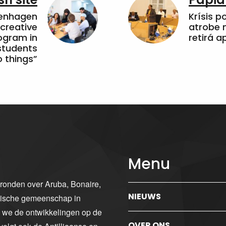
penhagen
Krísis p
 creative
atrobe n
ogram in
retirá 
students
 things”
Menu
gronden over Aruba, Bonaire,
NIEUWS
ibische gemeenschap in
n we de ontwikkelingen op de
OVER ONS