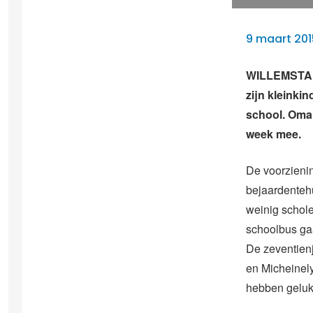
9 maart 201
WILLEMSTAD –
zijn kleinki
school. Oma 
week mee.
De voorzieni
bejaardentehu
weinig schole
schoolbus gaa
De zeventienj
en Micheinely
hebben geluk