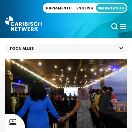
Direct naar artikel
PAPIAMENTU
ENGLISH
NEDERLANDS