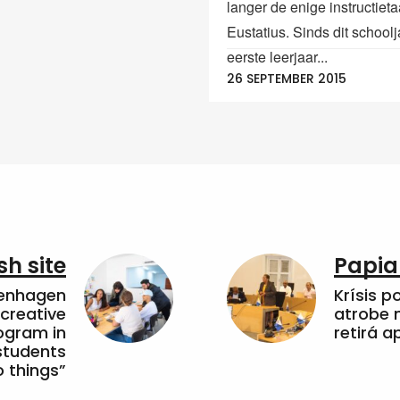
langer de enige instructieta
Eustatius. Sinds dit schoolj
eerste leerjaar...
26 SEPTEMBER 2015
sh site
Papia
penhagen
Krísis p
 creative
atrobe n
ogram in
retirá 
students
 things”