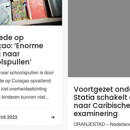
ede op
ao: ‘Enorme
 naar
lspullen’
naar schoolspullen is door
de op Curaçao opvallend
Voortgezet onde
ziet overheidsstichting
Statia schakelt
 kinderen kunnen niet...
naar Caribisch
examinering
US 2022
ORANJESTAD – Nederlands