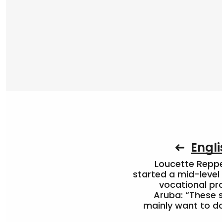
Engli
Loucette Rep
started a mid-level
vocational pr
Aruba: “These 
mainly want to do