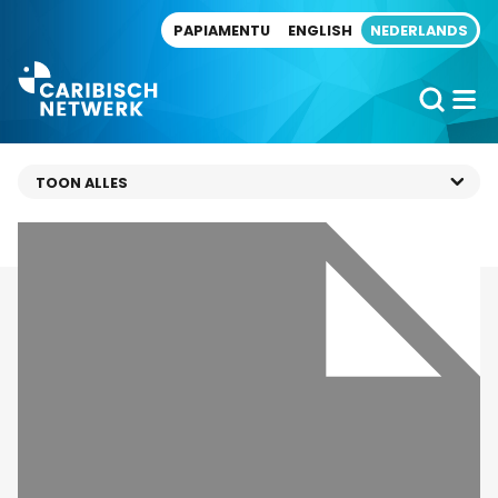
Direct naar artikel
PAPIAMENTU
ENGLISH
NEDERLANDS