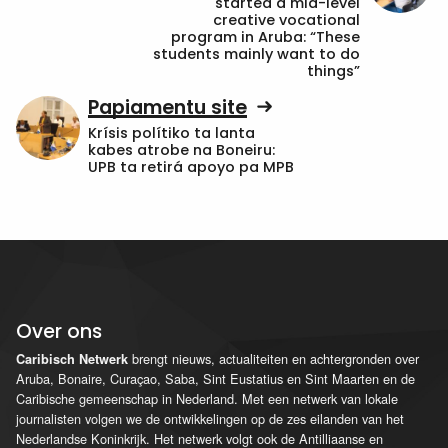
started a mid-level
creative vocational
program in Aruba: “These
students mainly want to do
things”
Papiamentu site
Krísis polítiko ta lanta
kabes atrobe na Boneiru:
UPB ta retirá apoyo pa MPB
Over ons
brengt nieuws, actualiteiten en achtergronden over
Caribisch Netwerk
Aruba, Bonaire, Curaçao, Saba, Sint Eustatius en Sint Maarten en de
Caribische gemeenschap in Nederland. Met een netwerk van lokale
journalisten volgen we de ontwikkelingen op de zes eilanden van het
Nederlandse Koninkrijk. Het netwerk volgt ook de Antilliaanse en