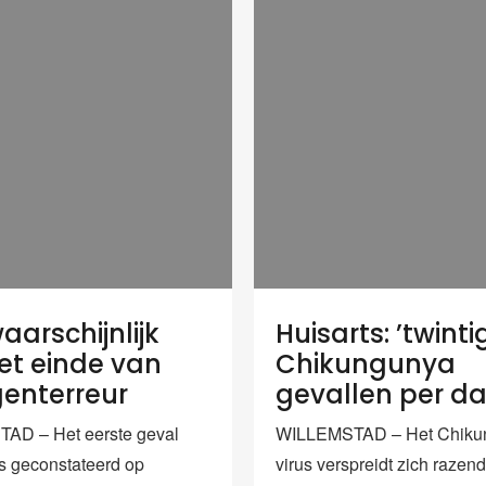
aarschijnlijk
Huisarts: ’twinti
het einde van
Chikungunya
enterreur
gevallen per da
AD – Het eerste geval
WILLEMSTAD – Het Chiku
is geconstateerd op
virus verspreidt zich razen