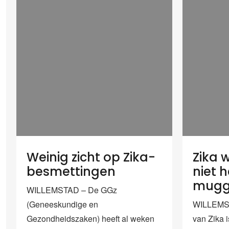
Weinig zicht op Zika-
Zika w
besmettingen
niet 
mugg
WILLEMSTAD – De GGz
(Geneeskundige en
WILLEMST
Gezondheidszaken) heeft al weken
van Zika 