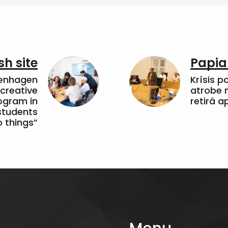
sh site
Papia
penhagen
Krísis p
 creative
atrobe n
ogram in
retirá 
students
 things”