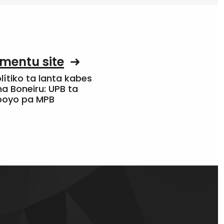
mentu site
olítiko ta lanta kabes
a Boneiru: UPB ta
apoyo pa MPB