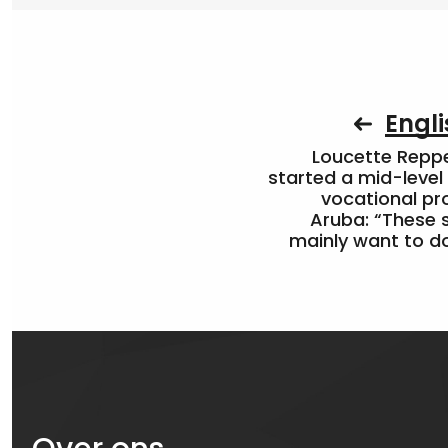
Engli
Loucette Rep
started a mid-level
vocational pr
Aruba: “These 
mainly want to do