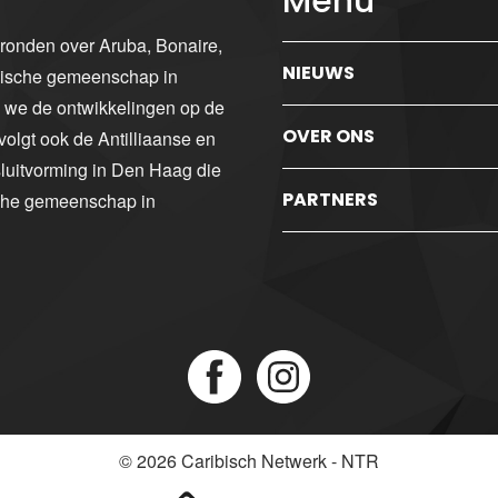
Menu
gronden over Aruba, Bonaire,
NIEUWS
ibische gemeenschap in
n we de ontwikkelingen op de
OVER ONS
volgt ook de Antilliaanse en
luitvorming in Den Haag die
PARTNERS
sche gemeenschap in
© 2026
Caribisch Netwerk - NTR