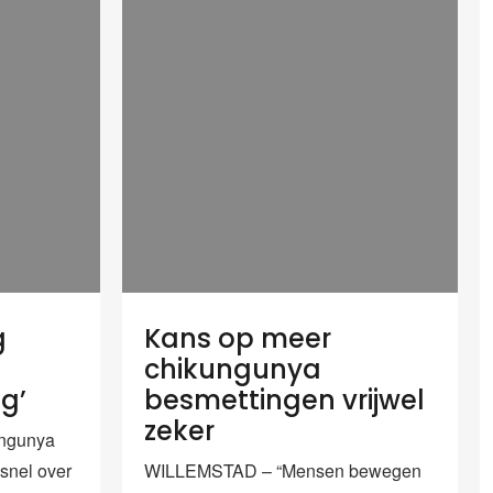
g
Kans op meer
chikungunya
g’
besmettingen vrijwel
zeker
ngunya
dsnel over
WILLEMSTAD – “Mensen bewegen