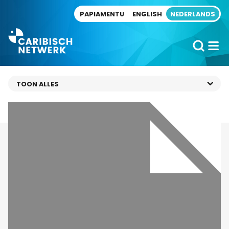
Direct naar artikel
PAPIAMENTU
ENGLISH
NEDERLANDS