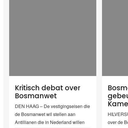
Kritisch debat over
Bosma
Bosmanwet
gebeu
Kame
DEN HAAG – De vestigingseisen die
de Bosmanwet wil stellen aan
HILVERSU
Antillianen die in Nederland willen
over de 