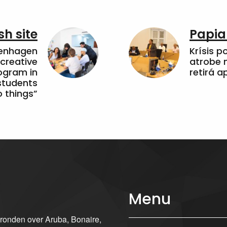
sh site
Papia
penhagen
Krísis p
 creative
atrobe n
ogram in
retirá 
students
 things”
Menu
gronden over Aruba, Bonaire,