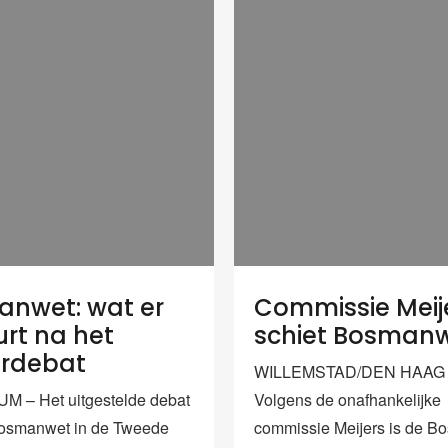
nwet: wat er
Commissie Meij
rt na het
schiet Bosmanw
rdebat
WILLEMSTAD/DEN HAAG
M – Het uitgestelde debat
Volgens de onafhankelijke
Bosmanwet in de Tweede
commissie Meijers is de 