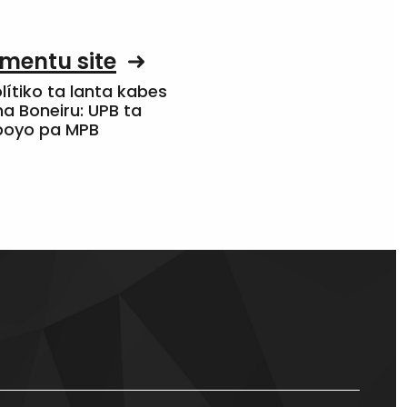
mentu site
olítiko ta lanta kabes
a Boneiru: UPB ta
apoyo pa MPB