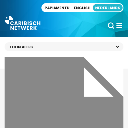
Direct naar artikel
PAPIAMENTU
ENGLISH
NEDERLANDS