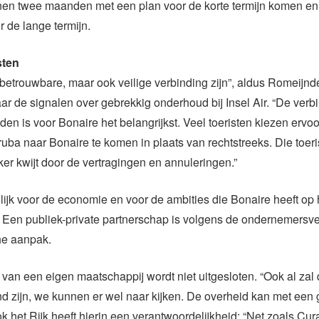
nen twee maanden met een plan voor de korte termijn komen en
 de lange termijn.
sten
betrouwbare, maar ook veilige verbinding zijn”, aldus Romeijnd
ar de signalen over gebrekkig onderhoud bij Insel Air. “De verb
en is voor Bonaire het belangrijkst. Veel toeristen kiezen ervo
uba naar Bonaire te komen in plaats van rechtstreeks. Die toer
er kwijt door de vertragingen en annuleringen.”
lijk voor de economie en voor de ambities die Bonaire heeft op
 Een publiek-private partnerschap is volgens de ondernemersv
he aanpak.
 van een eigen maatschappij wordt niet uitgesloten. “Ook al zal d
 zijn, we kunnen er wel naar kijken. De overheid kan met een 
ok het Rijk heeft hierin een verantwoordelijkheid: “Net zoals Cu