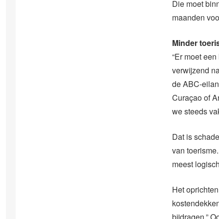
Die moet bin
maanden voor
Minder toeri
“Er moet een 
verwijzend na
de ABC-eiland
Curaçao of Ar
we steeds vak
Dat is schade
van toerisme.
meest logisc
Het oprichten
kostendekkend
bijdragen.” O