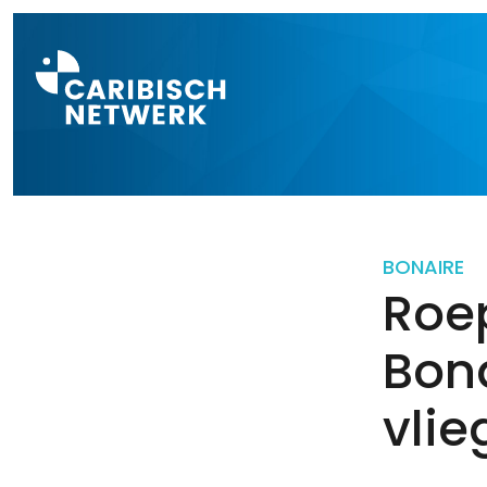
Direct naar a
BONAIRE
Roe
Bona
vlie