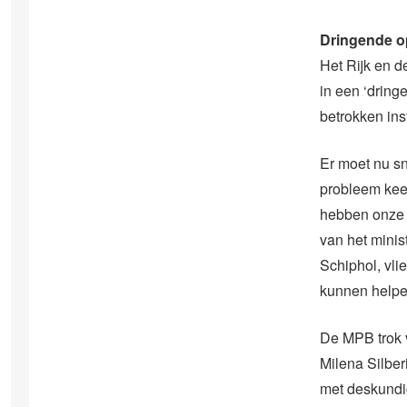
Dringende o
Het Rijk en d
in een ‘dring
betrokken ins
Er moet nu s
probleem kee
hebben onze b
van het minis
Schiphol, vli
kunnen helpe
De MPB trok vo
Milena Silbe
met deskundig