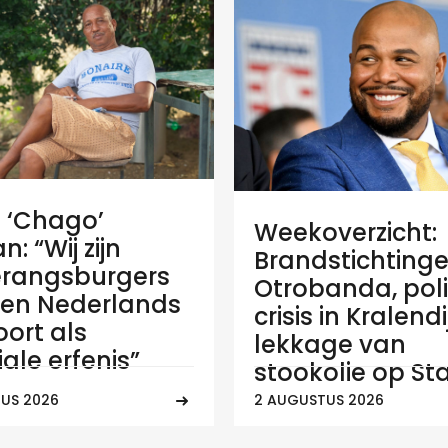
e ‘Chago’
Weekoverzicht:
: “Wij zijn
Brandstichtinge
rangsburgers
Otrobanda, poli
en Nederlands
crisis in Kralend
ort als
lekkage van
ale erfenis”
stookolie op Sta
US 2026
2 AUGUSTUS 2026