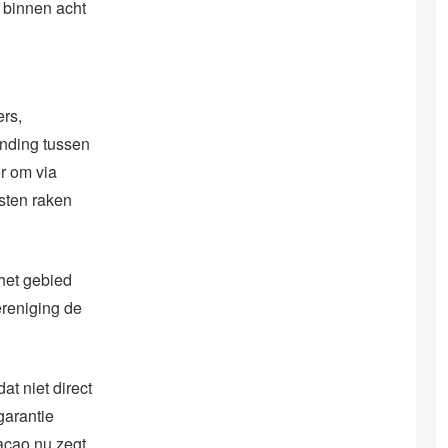
 binnen acht
ers,
inding tussen
or om via
isten raken
 het gebied
ereniging de
at niet direct
garantie
raçao nu zegt