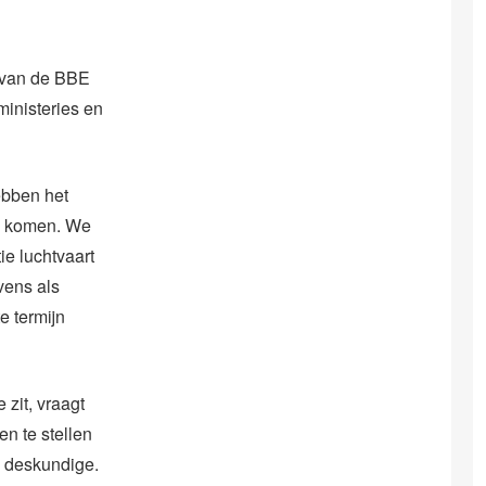
r van de BBE
ministeries en
ebben het
ng komen. We
ie luchtvaart
vens als
e termijn
 zit, vraagt
n te stellen
l deskundige.