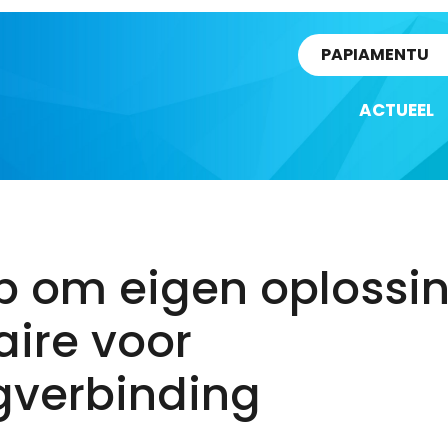
rtikel
PAPIAMENTU
ACTUEEL
p om eigen oplossi
ire voor
gverbinding