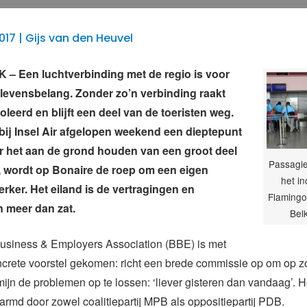
017 | Gijs van den Heuvel
– Een luchtverbinding met de regio is voor
levensbelang. Zonder zo’n verbinding raakt
oleerd en blijft een deel van de toeristen weg.
 bij Insel Air afgelopen weekend een dieptepunt
r het aan de grond houden van een groot deel
Passagie
, wordt op Bonaire de roep om een eigen
het i
erker. Het eiland is de vertragingen en
Flamingo 
 meer dan zat.
Bel
usiness & Employers Association (BBE) is met
crete voorstel gekomen: richt een brede commissie op om op zo
mijn de problemen op te lossen: ‘liever gisteren dan vandaag’. H
rmd door zowel coalitiepartij MPB als oppositiepartij PDB.