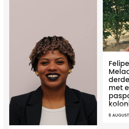
Felip
Melaan
derde
met e
paspo
koloni
6 AUGUST