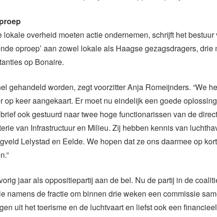
proep
e lokale overheid moeten actie ondernemen, schrijft het bestuu
ende oproep’ aan zowel lokale als Haagse gezagsdragers, drie 
tanties op Bonaire.
nel gehandeld worden, zegt voorzitter Anja Romeijnders. “We h
r op keer aangekaart. Er moet nu eindelijk een goede oplossi
rief ook gestuurd naar twee hoge functionarissen van de direct
terie van Infrastructuur en Milieu. Zij hebben kennis van luchtha
egveld Lelystad en Eelde. We hopen dat ze ons daarmee op kort
n.”
rig jaar als oppositiepartij aan de bel. Nu de partij in de coalitie
rie namens de fractie om binnen drie weken een commissie same
en uit het toerisme en de luchtvaart en liefst ook een financiee