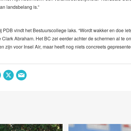
van landsbelang is.”
ij PDB vindt het Bestuurscollege laks. “Wordt wakker en doe iets
 Clark Abraham. Het BC zei eerder achter de schermen al te o
ven zijn voor Insel Air, maar heeft nog niets concreets gepresente