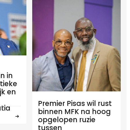
n in
tieke
ijk en
Premier Pisas wil rust
tia
binnen MFK na hoog
opgelopen ruzie
tussen