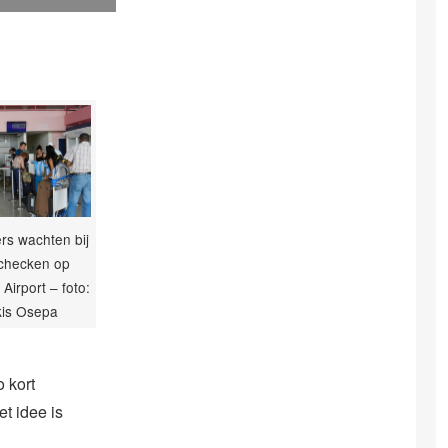
rs wachten bij
nchecken op
Airport – foto:
kis Osepa
 kort
et idee is