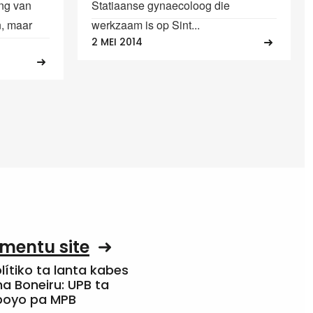
ing van
Statiaanse gynaecoloog die
n, maar
werkzaam is op Sint...
2 MEI 2014
mentu site
olítiko ta lanta kabes
a Boneiru: UPB ta
apoyo pa MPB