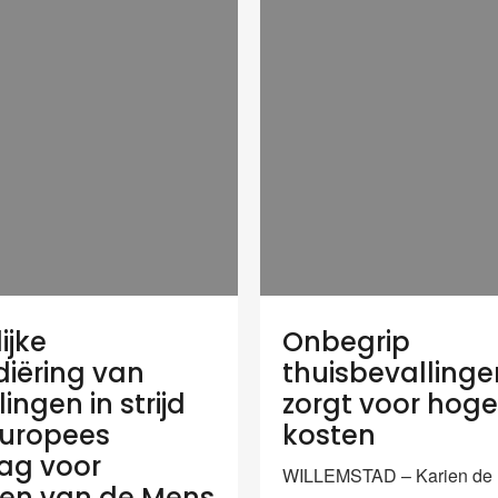
ijke
Onbegrip
diëring van
thuisbevallinge
ingen in strijd
zorgt voor hoge
uropees
kosten
ag voor
WILLEMSTAD – Karien de 
en van de Mens