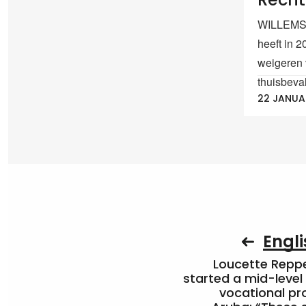
WILLEMST
heeft in 
weigeren 
thuisbevall
22 JANUA
Engli
Loucette Rep
started a mid-level
vocational pr