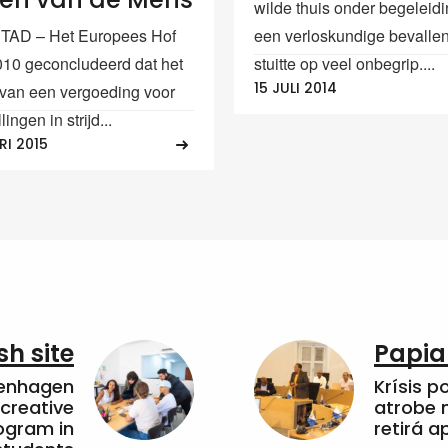
wilde thuis onder begeleid
AD – Het Europees Hof
een verloskundige bevalle
2010 geconcludeerd dat het
stuitte op veel onbegrip....
15 JULI 2014
van een vergoeding voor
ingen in strijd...
RI 2015
sh site
Papia
penhagen
Krísis p
 creative
atrobe n
ogram in
retirá 