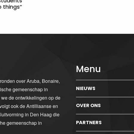
students
 things”
Menu
gronden over Aruba, Bonaire,
NIEUWS
ibische gemeenschap in
n we de ontwikkelingen op de
OVER ONS
volgt ook de Antilliaanse en
luitvorming in Den Haag die
PARTNERS
sche gemeenschap in