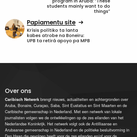
program in Aruba: “These
students mainly want to do
things”
Papiamentu site
Krísis polítiko ta lanta
kabes atrobe na Boneiru:
UPB ta retirá apoyo pa MPB
Over ons
brengt nieuws, actualiteiten en achtergronden over
Caribisch Netwerk
Aruba, Bonaire, Curaçao, Saba, Sint Eustatius en Sint Maarten en de
Caribische gemeenschap in Nederland. Met een netwerk van lokale
journalisten volgen we de ontwikkelingen op de zes eilanden van het
Nederlandse Koninkrijk. Het netwerk volgt ook de Antilliaanse en
Arubaanse gemeenschap in Nederland en de politieke besluitvorming in
Den Haag die gevolgen heeft voor de zes eilanden en/of voor de