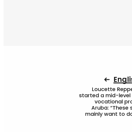
Engli
Loucette Rep
started a mid-level
vocational pr
Aruba: “These 
mainly want to do