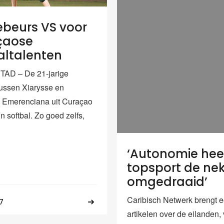
ebeurs VS voor
çaose
altalenten
AD – De 21-jarige
ussen Xiarysse en
 Emerenciana uit Curaçao
in softbal. Zo goed zelfs,
‘Autonomie hee
topsport de ne
omgedraaid’
Caribisch Netwerk brengt e
7
artikelen over de eilanden, v