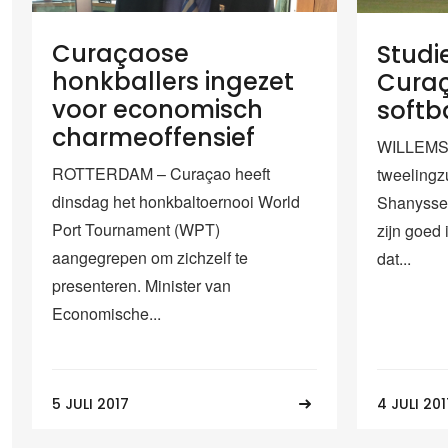
Curaçaose
Studi
honkballers ingezet
Cura
voor economisch
softb
charmeoffensief
WILLEMST
ROTTERDAM – Curaçao heeft
tweelingz
dinsdag het honkbaltoernooi World
Shanysse
Port Tournament (WPT)
zijn goed 
aangegrepen om zichzelf te
dat...
presenteren. Minister van
Economische...
5 JULI 2017
4 JULI 201