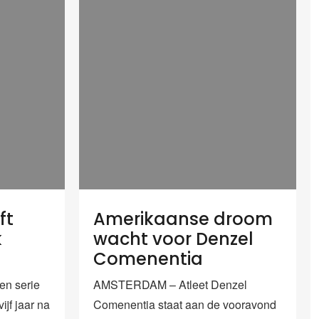
ft
Amerikaanse droom
k
wacht voor Denzel
Comenentia
en serie
AMSTERDAM – Atleet Denzel
ijf jaar na
Comenentia staat aan de vooravond