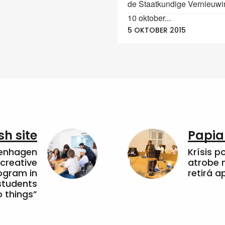
de Staatkundige Vernieuwin
10 oktober...
5 OKTOBER 2015
sh site
Papia
penhagen
Krísis p
 creative
atrobe n
ogram in
retirá 
students
 things”