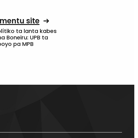
mentu site
olítiko ta lanta kabes
a Boneiru: UPB ta
apoyo pa MPB