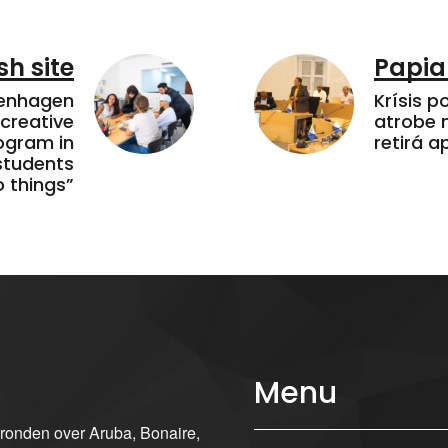
sh site
Papia
penhagen
Krísis p
 creative
atrobe n
ogram in
retirá 
students
 things”
Menu
gronden over Aruba, Bonaire,