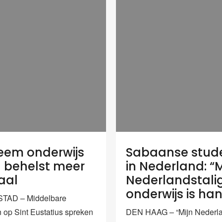
eem onderwijs
Sabaanse stud
a behelst meer
in Nederland: “
aal
Nederlandstali
onderwijs is ha
TAD – Middelbare
n op Sint Eustatius spreken
DEN HAAG – “Mijn Nederla