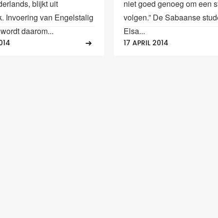
erlands, blijkt uit
niet goed genoeg om een st
. Invoering van Engelstalig
volgen.” De Sabaanse stud
 wordt daarom...
Elsa...
014
17 APRIL 2014