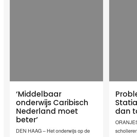
‘Middelbaar
Probl
onderwijs Caribisch
Stati
Nederland moet
dan t
beter’
ORANJES
DEN HAAG – Het onderwijs op de
scholiere