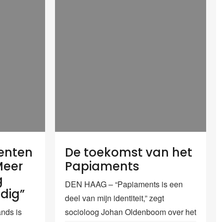
enten
De toekomst van het
Meer
Papiaments
g
DEN HAAG – “Papiaments is een
ndig”
deel van mijn identiteit,” zegt
nds is
socioloog Johan Oldenboom over het