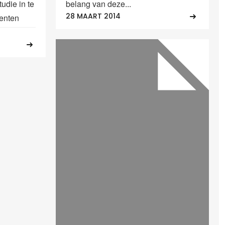
udie in te
belang van deze...
28 MAART 2014
enten