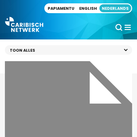
Direct naar artikel
PAPIAMENTU
ENGLISH
NEDERLANDS